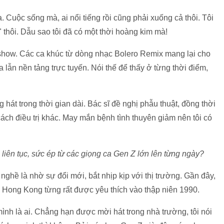
. Cuộc sống mà, ai nổi tiếng rồi cũng phải xuống cả thôi. Tôi
" thôi. Dẫu sao tôi đã có một thời hoàng kim mà!
ng/show. Các ca khúc từ dòng nhạc Bolero Remix mang lại cho
 lẫn nền tảng trực tuyến. Nói thế để thấy ở từng thời điểm,
hát trong thời gian dài. Bác sĩ đề nghị phẫu thuật, đồng thời
 cách điều trị khác. May mắn bệnh tình thuyên giảm nên tôi có
i liên tục, sức ép từ các giọng ca Gen Z lớn lên từng ngày?
 nghề là nhờ sự đổi mới, bắt nhịp kịp với thị trường. Gần đây,
Hong Kong từng rất được yêu thích vào thập niên 1990.
mình là ai. Chẳng hạn được mời hát trong nhà trường, tôi nói