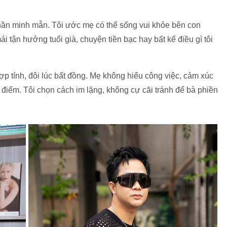
 thần minh mẫn. Tôi ước mẹ có thể sống vui khỏe bên con
i tận hưởng tuổi già, chuyện tiền bạc hay bất kể điều gì tôi
ợp tính, đôi lúc bất đồng. Mẹ không hiểu công việc, cảm xúc
n điểm. Tôi chọn cách im lặng, không cự cãi tránh để bà phiền