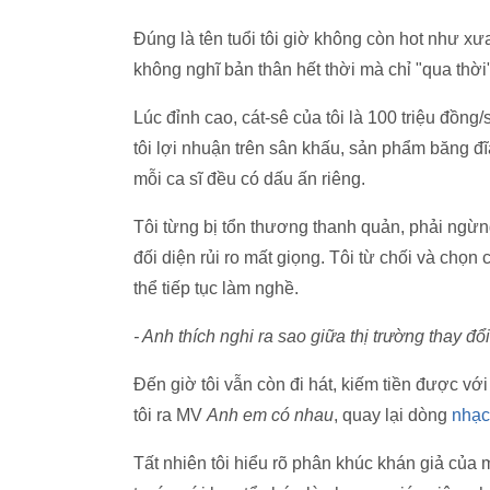
Đúng là tên tuổi tôi giờ không còn hot như xưa
không nghĩ bản thân hết thời mà chỉ "qua thời
Lúc đỉnh cao, cát-sê của tôi là 100 triệu đồ
tôi lợi nhuận trên sân khấu, sản phẩm băng đĩa
mỗi ca sĩ đều có dấu ấn riêng.
Tôi từng bị tổn thương thanh quản, phải ngừng 
đối diện rủi ro mất giọng. Tôi từ chối và chọn
thể tiếp tục làm nghề.
- Anh thích nghi ra sao giữa thị trường thay đổ
Đến giờ tôi vẫn còn đi hát, kiếm tiền được với
tôi ra MV
Anh em có nhau
, quay lại dòng
nhạc
Tất nhiên tôi hiểu rõ phân khúc khán giả của 