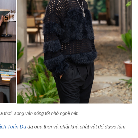
a thời" song vẫn sống tốt nhờ nghề hát.
ch Tuấn Du
đã qua thời và phải khá chật vật để được làm