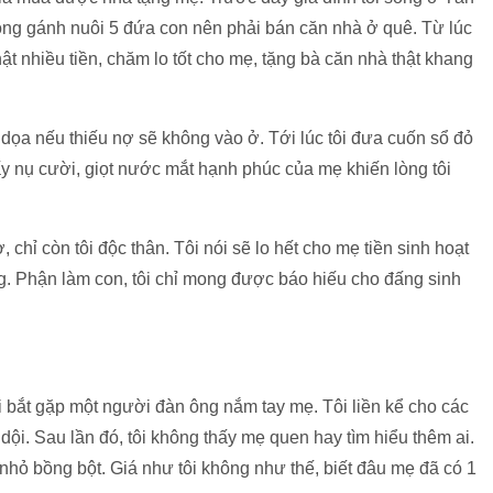
ng gánh nuôi 5 đứa con nên phải bán căn nhà ở quê. Từ lúc
hật nhiều tiền, chăm lo tốt cho mẹ, tặng bà căn nhà thật khang
 dọa nếu thiếu nợ sẽ không vào ở. Tới lúc tôi đưa cuốn sổ đỏ
hấy nụ cười, giọt nước mắt hạnh phúc của mẹ khiến lòng tôi
 chỉ còn tôi độc thân. Tôi nói sẽ lo hết cho mẹ tiền sinh hoạt
ng. Phận làm con, tôi chỉ mong được báo hiếu cho đấng sinh
ôi bắt gặp một người đàn ông nắm tay mẹ. Tôi liền kể cho các
ội. Sau lần đó, tôi không thấy mẹ quen hay tìm hiểu thêm ai.
y nhỏ bồng bột. Giá như tôi không như thế, biết đâu mẹ đã có 1