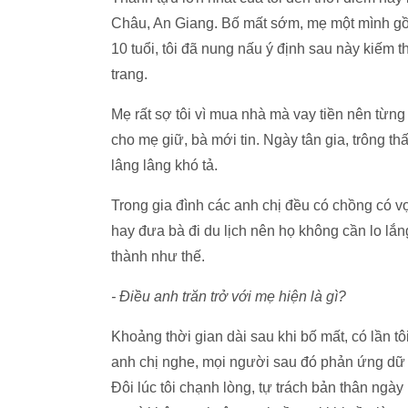
Châu, An Giang. Bố mất sớm, mẹ một mình gồ
10 tuổi, tôi đã nung nấu ý định sau này kiếm t
trang.
Mẹ rất sợ tôi vì mua nhà mà vay tiền nên từng
cho mẹ giữ, bà mới tin. Ngày tân gia, trông t
lâng lâng khó tả.
Trong gia đình các anh chị đều có chồng có vợ,
hay đưa bà đi du lịch nên họ không cần lo lắ
thành như thế.
- Điều anh trăn trở với mẹ hiện là gì?
Khoảng thời gian dài sau khi bố mất, có lần t
anh chị nghe, mọi người sau đó phản ứng dữ d
Đôi lúc tôi chạnh lòng, tự trách bản thân ngà