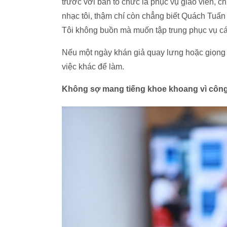
trước với ban tổ chức là phục vụ giáo viên, c
nhạc tôi, thậm chí còn chẳng biết Quách Tuấn 
Tôi không buồn mà muốn tập trung phục vụ các
Nếu một ngày khán giả quay lưng hoặc giọng bị
việc khác để làm.
Không sợ mang tiếng khoe khoang vì công 