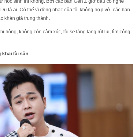
hứ học sinh thì không. Bởi các bạn Gen Z giờ đâu có nghe
Du là ai. Có thể vì dòng nhạc của tôi không hợp với các bạn.
 khán giả trung thành.
 hỏng, không còn cảm xúc, tôi sẽ lẳng lặng rút lui, tìm công
khai tài sản