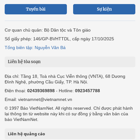
Tuyến bài
Sự kiện
Cơ quan chủ quản: Bộ Dân tộc và Tôn giáo
Số giấy phép: 146/GP-BVHTTDL, cấp ngày 17/10/2025
Tổng biên tập: Nguyễn Văn Bá
Liên hệ tòa soạn
Địa chỉ: Tầng 18, Toà nhà Cục Viễn thông (VNTA), 68 Dương
Đình Nghệ, phường Cầu Giấy, TP. Hà Nội.
Điện thoại:
02439369898
- Hotline:
0923457788
Email: vietnamnet@vietnamnet.vn
© 1997 Báo VietNamNet. All rights reserved. Chỉ được phát hành
lại thông tin từ website này khi có sự đồng ý bằng văn bản của
báo VietNamNet.
Liên hệ quảng cáo