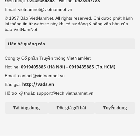
Điện thoại:
02439369898
- Hotline:
0923457788
Email: vietnamnet@vietnamnet.vn
© 1997 Báo VietNamNet. All rights reserved. Chỉ được phát hành
lại thông tin từ website này khi có sự đồng ý bằng văn bản của
báo VietNamNet.
Liên hệ quảng cáo
Công ty Cổ phần Truyền thông VietNamNet
0919405885 (Hà Nội)
0919435885 (Tp.HCM)
Hotline:
-
Email: contact@vietnamnet.vn
http://vads.vn
Báo giá:
Hỗ trợ kỹ thuật: support@tech.vietnamnet.vn
Tải ứng dụng
Độc giả gửi bài
Tuyển dụng