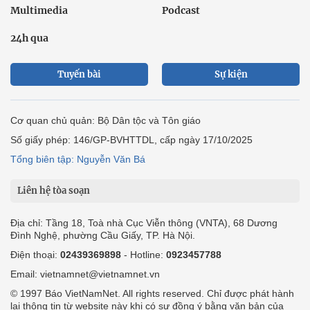
Multimedia
Podcast
24h qua
Tuyến bài
Sự kiện
Cơ quan chủ quản: Bộ Dân tộc và Tôn giáo
Số giấy phép: 146/GP-BVHTTDL, cấp ngày 17/10/2025
Tổng biên tập: Nguyễn Văn Bá
Liên hệ tòa soạn
Địa chỉ: Tầng 18, Toà nhà Cục Viễn thông (VNTA), 68 Dương
Đình Nghệ, phường Cầu Giấy, TP. Hà Nội.
Điện thoại:
02439369898
- Hotline:
0923457788
Email: vietnamnet@vietnamnet.vn
© 1997 Báo VietNamNet. All rights reserved. Chỉ được phát hành
lại thông tin từ website này khi có sự đồng ý bằng văn bản của