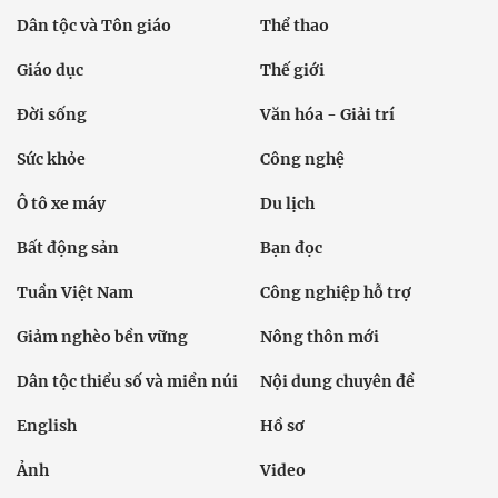
Dân tộc và Tôn giáo
Thể thao
Giáo dục
Thế giới
Đời sống
Văn hóa - Giải trí
Sức khỏe
Công nghệ
Ô tô xe máy
Du lịch
Bất động sản
Bạn đọc
Tuần Việt Nam
Công nghiệp hỗ trợ
Giảm nghèo bền vững
Nông thôn mới
Dân tộc thiểu số và miền núi
Nội dung chuyên đề
English
Hồ sơ
Ảnh
Video