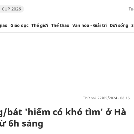
 CUP 2026
Tu
giáo
Giáo dục
Thế giới
Thể thao
Văn hóa - Giải trí
Đời sống
S
thứ hai, 27/05/2024 - 08:15
/bát 'hiếm có khó tìm' ở Hà
từ 6h sáng