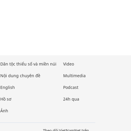
Dân tộc thiểu số và miền núi
Video
Nội dung chuyên đề
Multimedia
English
Podcast
Hồ sơ
24h qua
Ảnh
Theo dõi VietNamNet trên