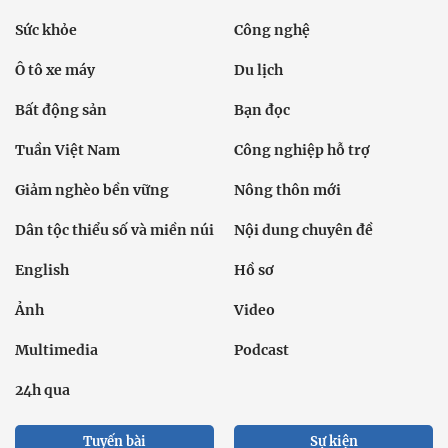
Sức khỏe
Công nghệ
Ô tô xe máy
Du lịch
Bất động sản
Bạn đọc
Tuần Việt Nam
Công nghiệp hỗ trợ
Giảm nghèo bền vững
Nông thôn mới
Dân tộc thiểu số và miền núi
Nội dung chuyên đề
English
Hồ sơ
Ảnh
Video
Multimedia
Podcast
24h qua
Tuyến bài
Sự kiện