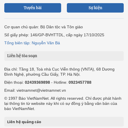
Tuyến bài
Sự kiện
Cơ quan chủ quản: Bộ Dân tộc và Tôn giáo
Số giấy phép: 146/GP-BVHTTDL, cấp ngày 17/10/2025
Tổng biên tập: Nguyễn Văn Bá
Liên hệ tòa soạn
Địa chỉ: Tầng 18, Toà nhà Cục Viễn thông (VNTA), 68 Dương
Đình Nghệ, phường Cầu Giấy, TP. Hà Nội.
Điện thoại:
02439369898
- Hotline:
0923457788
Email: vietnamnet@vietnamnet.vn
© 1997 Báo VietNamNet. All rights reserved. Chỉ được phát hành
lại thông tin từ website này khi có sự đồng ý bằng văn bản của
báo VietNamNet.
Liên hệ quảng cáo