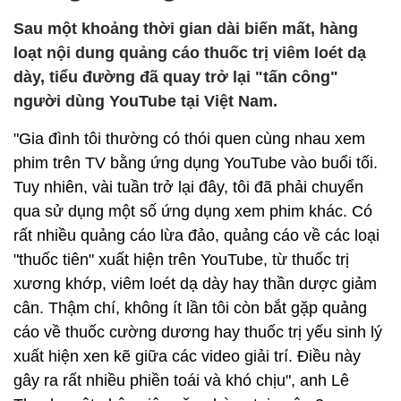
Sau một khoảng thời gian dài biến mất, hàng
loạt nội dung quảng cáo thuốc trị viêm loét dạ
dày, tiểu đường đã quay trở lại "tấn công"
người dùng YouTube tại Việt Nam.
"Gia đình tôi thường có thói quen cùng nhau xem
phim trên TV bằng ứng dụng YouTube vào buổi tối.
Tuy nhiên, vài tuần trở lại đây, tôi đã phải chuyển
qua sử dụng một số ứng dụng xem phim khác. Có
rất nhiều quảng cáo lừa đảo, quảng cáo về các loại
"thuốc tiên" xuất hiện trên YouTube, từ thuốc trị
xương khớp, viêm loét dạ dày hay thần dược giảm
cân. Thậm chí, không ít lần tôi còn bắt gặp quảng
cáo về thuốc cường dương hay thuốc trị yếu sinh lý
xuất hiện xen kẽ giữa các video giải trí. Điều này
gây ra rất nhiều phiền toái và khó chịu", anh Lê