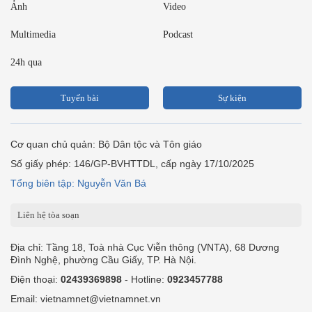
Ảnh
Video
Multimedia
Podcast
24h qua
Tuyến bài
Sự kiện
Cơ quan chủ quản: Bộ Dân tộc và Tôn giáo
Số giấy phép: 146/GP-BVHTTDL, cấp ngày 17/10/2025
Tổng biên tập: Nguyễn Văn Bá
Liên hệ tòa soạn
Địa chỉ: Tầng 18, Toà nhà Cục Viễn thông (VNTA), 68 Dương
Đình Nghệ, phường Cầu Giấy, TP. Hà Nội.
Điện thoại:
02439369898
- Hotline:
0923457788
Email: vietnamnet@vietnamnet.vn