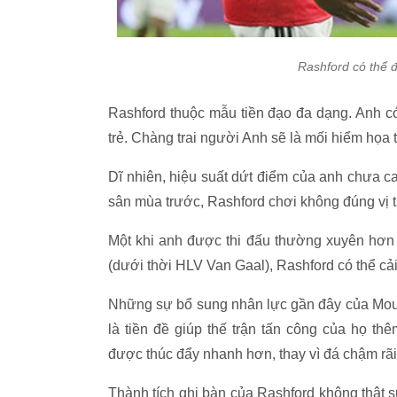
Rashford có thể 
Rashford thuộc mẫu tiền đạo đa dạng. Anh có
trẻ. Chàng trai người Anh sẽ là mối hiểm họa 
Dĩ nhiên, hiệu suất dứt điểm của anh chưa cao
sân mùa trước, Rashford chơi không đúng vị t
Một khi anh được thi đấu thường xuyên hơn 
(dưới thời HLV Van Gaal), Rashford có thể cải
Những sự bổ sung nhân lực gần đây của Mour
là tiền đề giúp thế trận tấn công của họ th
được thúc đẩy nhanh hơn, thay vì đá chậm rãi
Thành tích ghi bàn của Rashford không thật 