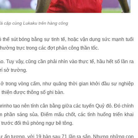
đá cặp cùng Lukaku trên hàng công
 thể sút bóng bằng sự tinh tế, hoặc vận dụng sức mạnh tuổi
thường trực trong các đợt phản công thần tốc.
. Tuy vậy, cũng cần phải nhìn vào thực tế, hầu hết số lần ra
rí sở trường.
ở trong vòng cấm, như quãng thời gian khởi đầu sự nghiệp
 thiện được thông số ghi bàn.
inho tạo nên tính cân bằng giữa các tuyến Quỷ đỏ. Đó chính
êm phần sáng sủa. Điểm mấu chốt, các tình huống triển khai
 trước đối thủ phòng ngự bê tông.
sự ấn tượng, với 19 bàn sau 71 lần ra sân. Nhưng những con