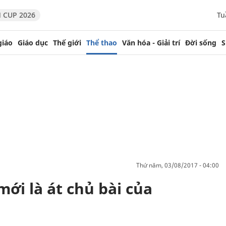
 CUP 2026
Tu
giáo
Giáo dục
Thế giới
Thể thao
Văn hóa - Giải trí
Đời sống
S
thứ năm, 03/08/2017 - 04:00
ới là át chủ bài của