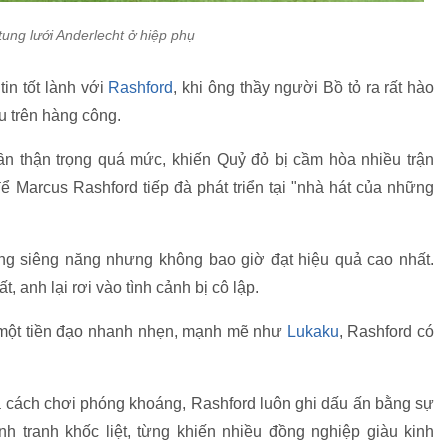
tung lưới Anderlecht ở hiệp phụ
in tốt lành với
Rashford
, khi ông thầy người Bồ tỏ ra rất hào
u trên hàng công.
ần thận trọng quá mức, khiến Quỷ đỏ bị cầm hòa nhiều trận
ể Marcus Rashford tiếp đà phát triển tại "nhà hát của những
động siêng năng nhưng không bao giờ đạt hiệu quả cao nhất.
t, anh lại rơi vào tình cảnh bị cô lập.
 một tiền đạo nhanh nhẹn, mạnh mẽ như
Lukaku
, Rashford có
và cách chơi phóng khoáng, Rashford luôn ghi dấu ấn bằng sự
h tranh khốc liệt, từng khiến nhiều đồng nghiệp giàu kinh