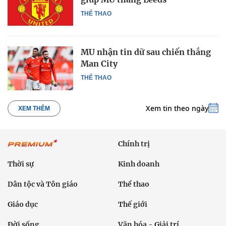
THỂ THAO
MU nhận tin dữ sau chiến thắng
Man City
THỂ THAO
Xem tin theo ngày
XEM THÊM
Chính trị
Thời sự
Kinh doanh
Dân tộc và Tôn giáo
Thể thao
Giáo dục
Thế giới
Đời sống
Văn hóa - Giải trí