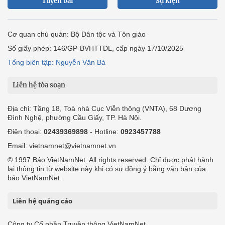
Tuyến bài
Sự kiện
Cơ quan chủ quản: Bộ Dân tộc và Tôn giáo
Số giấy phép: 146/GP-BVHTTDL, cấp ngày 17/10/2025
Tổng biên tập: Nguyễn Văn Bá
Liên hệ tòa soạn
Địa chỉ: Tầng 18, Toà nhà Cục Viễn thông (VNTA), 68 Dương
Đình Nghệ, phường Cầu Giấy, TP. Hà Nội.
Điện thoại:
02439369898
- Hotline:
0923457788
Email: vietnamnet@vietnamnet.vn
© 1997 Báo VietNamNet. All rights reserved. Chỉ được phát hành
lại thông tin từ website này khi có sự đồng ý bằng văn bản của
báo VietNamNet.
Liên hệ quảng cáo
Công ty Cổ phần Truyền thông VietNamNet