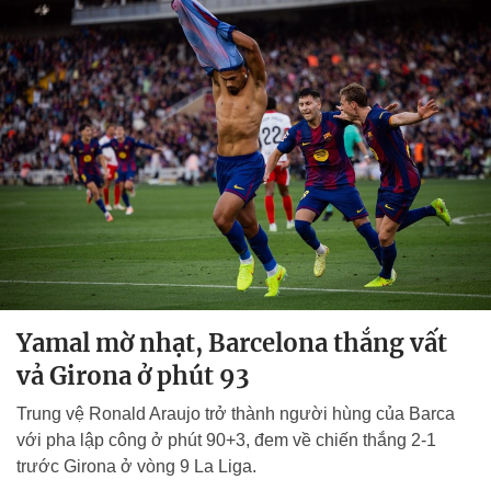
Yamal mờ nhạt, Barcelona thắng vất
vả Girona ở phút 93
Trung vệ Ronald Araujo trở thành người hùng của Barca
với pha lập công ở phút 90+3, đem về chiến thắng 2-1
trước Girona ở vòng 9 La Liga.