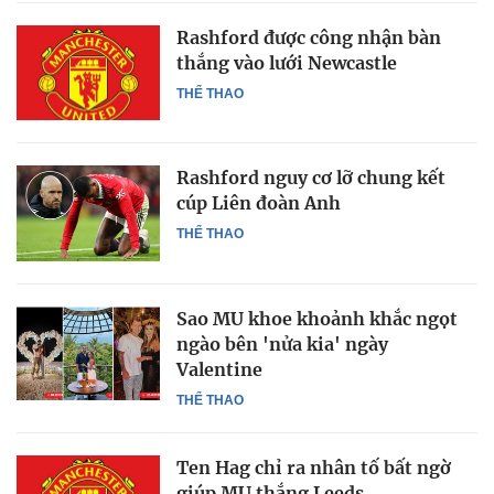
Rashford được công nhận bàn
thắng vào lưới Newcastle
THỂ THAO
Rashford nguy cơ lỡ chung kết
cúp Liên đoàn Anh
THỂ THAO
Sao MU khoe khoảnh khắc ngọt
ngào bên 'nửa kia' ngày
Valentine
THỂ THAO
Ten Hag chỉ ra nhân tố bất ngờ
giúp MU thắng Leeds