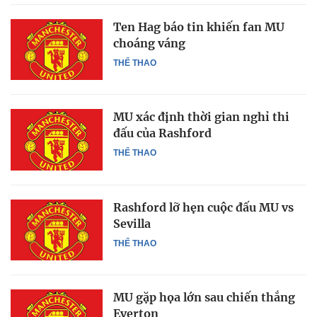
Ten Hag báo tin khiến fan MU
choáng váng
THỂ THAO
MU xác định thời gian nghỉ thi
đấu của Rashford
THỂ THAO
Rashford lỡ hẹn cuộc đấu MU vs
Sevilla
THỂ THAO
MU gặp họa lớn sau chiến thắng
Everton