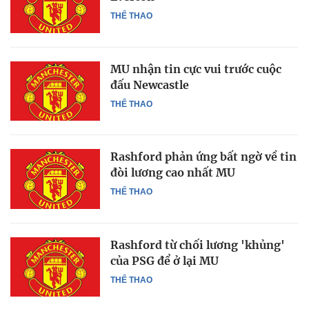
THỂ THAO
MU nhận tin cực vui trước cuộc
đấu Newcastle
THỂ THAO
Rashford phản ứng bất ngờ về tin
đòi lương cao nhất MU
THỂ THAO
Rashford từ chối lương 'khủng'
của PSG để ở lại MU
THỂ THAO