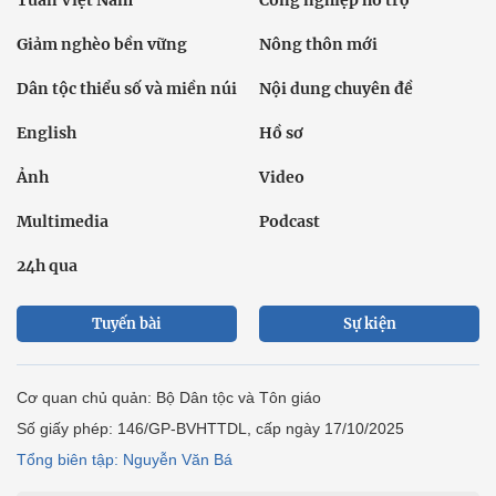
Tuần Việt Nam
Công nghiệp hỗ trợ
Giảm nghèo bền vững
Nông thôn mới
Dân tộc thiểu số và miền núi
Nội dung chuyên đề
English
Hồ sơ
Ảnh
Video
Multimedia
Podcast
24h qua
Tuyến bài
Sự kiện
Cơ quan chủ quản: Bộ Dân tộc và Tôn giáo
Số giấy phép: 146/GP-BVHTTDL, cấp ngày 17/10/2025
Tổng biên tập: Nguyễn Văn Bá