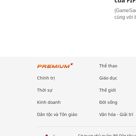
của FI
(GameSao)
cùng với 
Thể thao
Chính trị
Giáo dục
Thời sự
Thế giới
Kinh doanh
Đời sống
Dân tộc và Tôn giáo
Văn hóa - Giải trí
Cơ quan chủ quản: Bộ Dân tộc v