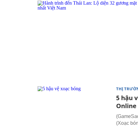
THỊ TRƯỜ
5 hậu 
Online
(GameSao)
(Xoạc bón