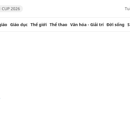
 CUP 2026
Tu
giáo
Giáo dục
Thế giới
Thể thao
Văn hóa - Giải trí
Đời sống
S
3