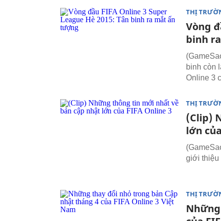
THỊ TRƯỜ
Vòng đ
binh r
(GameSao)
binh còn 
Online 3 
THỊ TRƯỜ
(Clip)
lớn của
(GameSao)
giới thiệu
THỊ TRƯỜ
Những 