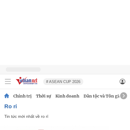
# ASEAN CUP 2026
Chính trị
Thời sự
Kinh doanh
Dân tộc và Tôn giáo
ro rỉ
Tin tức mới nhất về
ro rỉ