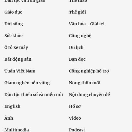
Dân tộc và Tôn giáo
Thể thao
Giáo dục
Thế giới
Đời sống
Văn hóa - Giải trí
Sức khỏe
Công nghệ
Ô tô xe máy
Du lịch
Bất động sản
Bạn đọc
Tuần Việt Nam
Công nghiệp hỗ trợ
Giảm nghèo bền vững
Nông thôn mới
Dân tộc thiểu số và miền núi
Nội dung chuyên đề
English
Hồ sơ
Ảnh
Video
Multimedia
Podcast