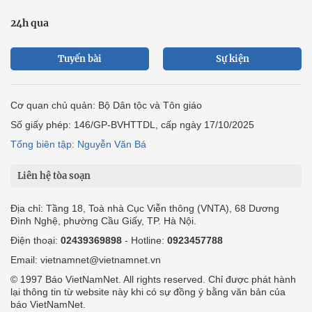
24h qua
Tuyến bài
Sự kiện
Cơ quan chủ quản: Bộ Dân tộc và Tôn giáo
Số giấy phép: 146/GP-BVHTTDL, cấp ngày 17/10/2025
Tổng biên tập: Nguyễn Văn Bá
Liên hệ tòa soạn
Địa chỉ: Tầng 18, Toà nhà Cục Viễn thông (VNTA), 68 Dương
Đình Nghệ, phường Cầu Giấy, TP. Hà Nội.
Điện thoại:
02439369898
- Hotline:
0923457788
Email: vietnamnet@vietnamnet.vn
© 1997 Báo VietNamNet. All rights reserved. Chỉ được phát hành
lại thông tin từ website này khi có sự đồng ý bằng văn bản của
báo VietNamNet.