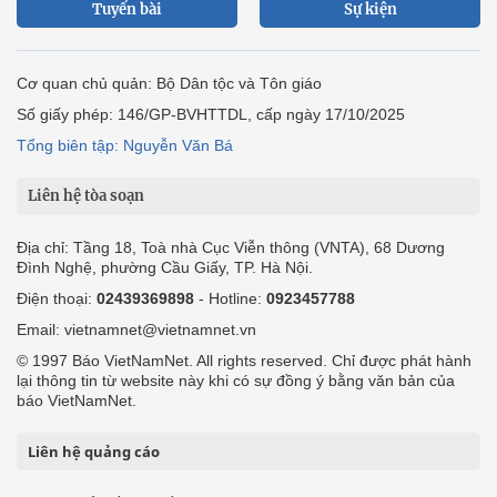
Tuyến bài
Sự kiện
Cơ quan chủ quản: Bộ Dân tộc và Tôn giáo
Số giấy phép: 146/GP-BVHTTDL, cấp ngày 17/10/2025
Tổng biên tập: Nguyễn Văn Bá
Liên hệ tòa soạn
Địa chỉ: Tầng 18, Toà nhà Cục Viễn thông (VNTA), 68 Dương
Đình Nghệ, phường Cầu Giấy, TP. Hà Nội.
Điện thoại:
02439369898
- Hotline:
0923457788
Email: vietnamnet@vietnamnet.vn
© 1997 Báo VietNamNet. All rights reserved. Chỉ được phát hành
lại thông tin từ website này khi có sự đồng ý bằng văn bản của
báo VietNamNet.
Liên hệ quảng cáo