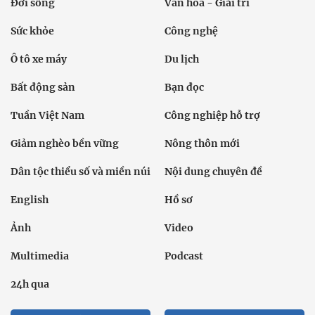
Đời sống
Văn hóa - Giải trí
Sức khỏe
Công nghệ
Ô tô xe máy
Du lịch
Bất động sản
Bạn đọc
Tuần Việt Nam
Công nghiệp hỗ trợ
Giảm nghèo bền vững
Nông thôn mới
Dân tộc thiểu số và miền núi
Nội dung chuyên đề
English
Hồ sơ
Ảnh
Video
Multimedia
Podcast
24h qua