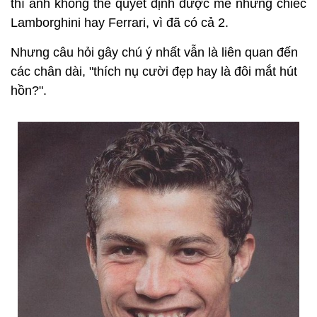
thì anh không thể quyết định được mê những chiếc
Lamborghini hay Ferrari, vì đã có cả 2.
Nhưng câu hỏi gây chú ý nhất vẫn là liên quan đến
các chân dài, "thích nụ cười đẹp hay là đôi mắt hút
hồn?".