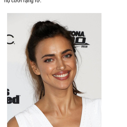
nụ cười rạng rỡ.