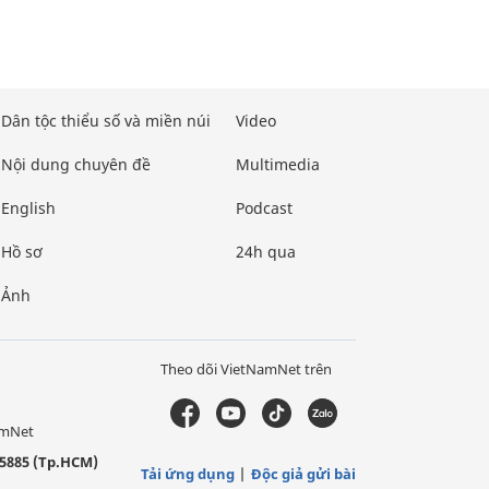
Dân tộc thiểu số và miền núi
Video
Nội dung chuyên đề
Multimedia
English
Podcast
Hồ sơ
24h qua
Ảnh
Theo dõi VietNamNet trên
amNet
5885 (Tp.HCM)
Tải ứng dụng
Độc giả gửi bài