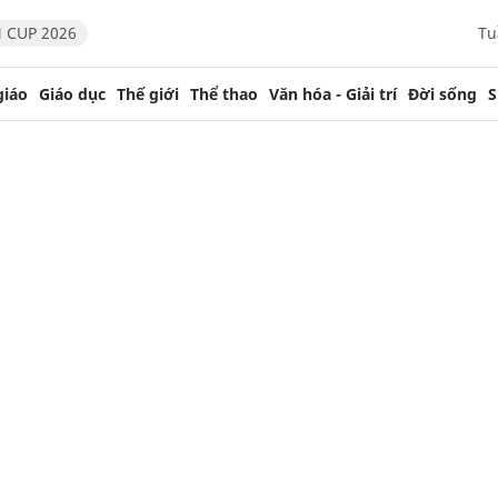
 CUP 2026
Tu
giáo
Giáo dục
Thế giới
Thể thao
Văn hóa - Giải trí
Đời sống
S