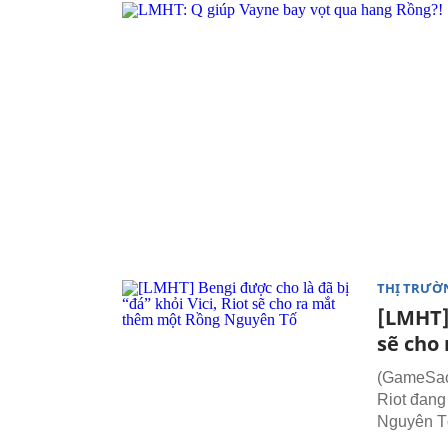
THỊ TRƯỜ
[LMHT] 
sẽ cho
(GameSao.v
Riot đang
Nguyên T