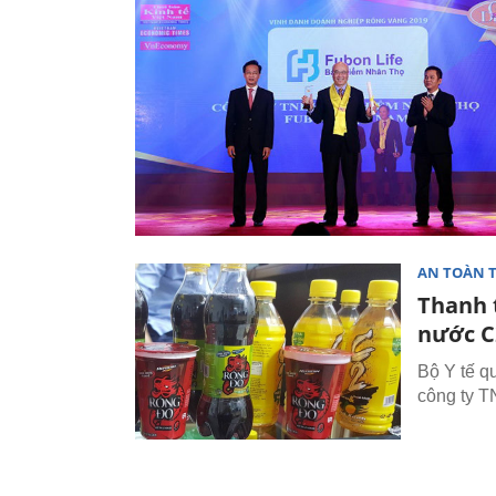
AN TOÀN 
Thanh 
nước C
Bộ Y tế q
công ty T