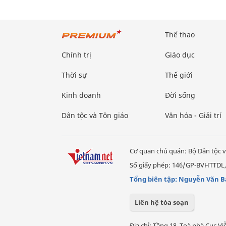
Thể thao
Chính trị
Giáo dục
Thời sự
Thế giới
Kinh doanh
Đời sống
Dân tộc và Tôn giáo
Văn hóa - Giải trí
Cơ quan chủ quản: Bộ Dân tộc v
Số giấy phép: 146/GP-BVHTTDL,
Tổng biên tập: Nguyễn Văn B
Liên hệ tòa soạn
Địa chỉ: Tầng 18, Toà nhà Cục 