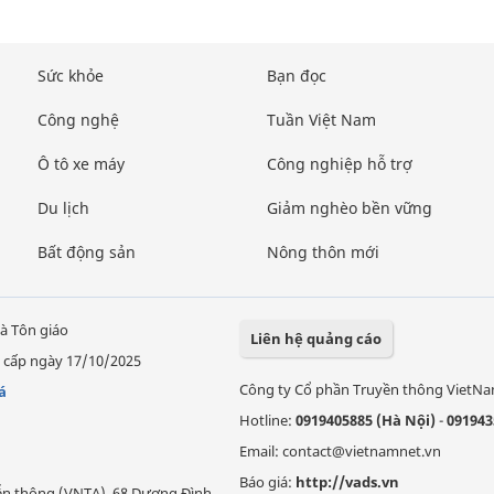
Sức khỏe
Bạn đọc
Công nghệ
Tuần Việt Nam
Ô tô xe máy
Công nghiệp hỗ trợ
Du lịch
Giảm nghèo bền vững
Bất động sản
Nông thôn mới
à Tôn giáo
Liên hệ quảng cáo
 cấp ngày 17/10/2025
Công ty Cổ phần Truyền thông VietN
á
Hotline:
0919405885 (Hà Nội)
-
091943
Email: contact@vietnamnet.vn
Báo giá:
http://vads.vn
Viễn thông (VNTA), 68 Dương Đình