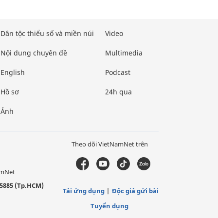
Dân tộc thiểu số và miền núi
Video
Nội dung chuyên đề
Multimedia
English
Podcast
Hồ sơ
24h qua
Ảnh
Theo dõi VietNamNet trên
amNet
5885 (Tp.HCM)
Tải ứng dụng
Độc giả gửi bài
Tuyển dụng