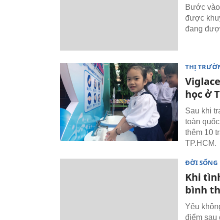
Bước vào 
được khuyế
đang được
THỊ TRƯỜN
Viglace
học ở 
Sau khi t
toàn quốc
thêm 10 tr
TP.HCM.
ĐỜI SỐNG
Khi tìn
bình t
Yêu không
điểm sau 