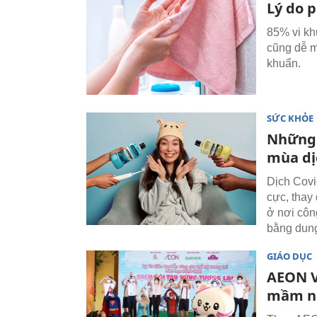
Lý do p
85% vi kh
cũng dễ m
khuẩn.
SỨC KHỎE
Những 
mùa dị
Dịch Covi
cực, thay
ở nơi côn
bằng dung
GIÁO DỤC
AEON V
mầm no