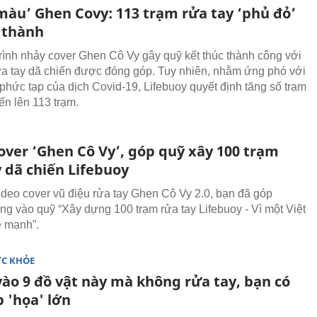
màu’ Ghen Covy: 113 trạm rửa tay ‘phủ đỏ’
h thành
ình nhảy cover Ghen Cô Vy gây quỹ kết thúc thành công với
ửa tay dã chiến được đóng góp. Tuy nhiên, nhằm ứng phó với
 phức tạp của dịch Covid-19, Lifebuoy quyết định tăng số trạm
ến lên 113 trạm.
over ‘Ghen Cô Vy’, góp quỹ xây 100 trạm
 dã chiến Lifebuoy
ideo cover vũ điệu rửa tay Ghen Cô Vy 2.0, bạn đã góp
ng vào quỹ “Xây dựng 100 trạm rửa tay Lifebuoy - Vì một Việt
 mạnh”.
ỨC KHỎE
ào 9 đồ vật này mà không rửa tay, bạn có
 'họa' lớn