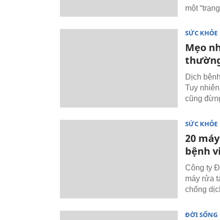
một “trạng
SỨC KHỎE
Mẹo nh
thường
Dịch bệnh
Tuy nhiên
cũng đừng
SỨC KHỎE
20 máy
bệnh v
Công ty Đ
máy rửa t
chống dịc
ĐỜI SỐNG