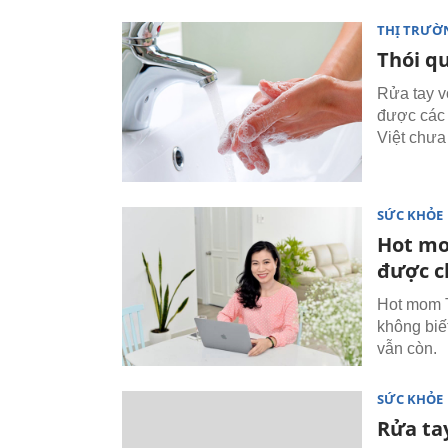
THỊ TRƯỜN
Thói qu
Rửa tay v
được các 
Việt chưa
SỨC KHỎE
Hot mo
được c
Hot mom T
không biế
vẫn còn.
SỨC KHỎE
Rửa tay