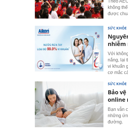
Theo AEO
không thể
được chuẩ
SỨC KHỎE
Nguyên
nhiễm 
Với không
nắng, lại
vi khuẩn 
cơ mắc cá
SỨC KHỎE
Bảo vệ
online
Bạn vẫn c
những ứng
đường.