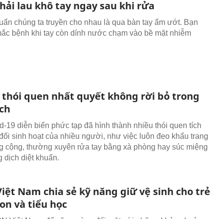
hải lau khô tay ngay sau khi rửa
uẩn chúng ta truyền cho nhau là qua bàn tay ẩm ướt. Bạn
ắc bệnh khi tay còn dính nước chạm vào bề mặt nhiễm
thói quen nhất quyết không rời bỏ trong
ch
d-19 diễn biến phức tạp đã hình thành nhiều thói quen tích
 đổi sinh hoạt của nhiều người, như việc luôn đeo khẩu trang
g cộng, thường xuyên rửa tay bằng xà phòng hay súc miệng
 dịch diệt khuẩn.
iệt Nam chia sẻ kỹ năng giữ vệ sinh cho trẻ
n và tiểu học