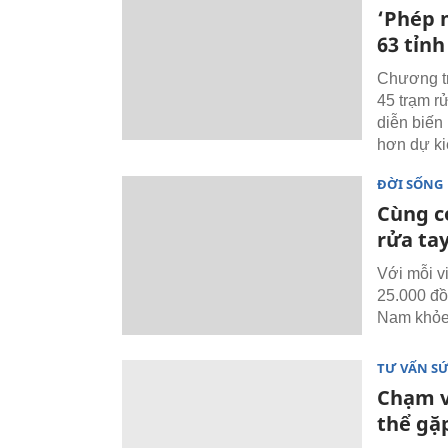
‘Phép 
63 tỉn
Chương tr
45 trạm r
diễn biến
hơn dự ki
ĐỜI SỐNG
Cùng c
rửa tay
Với mỗi v
25.000 đồ
Nam khỏe
TƯ VẤN S
Chạm v
thể gặp