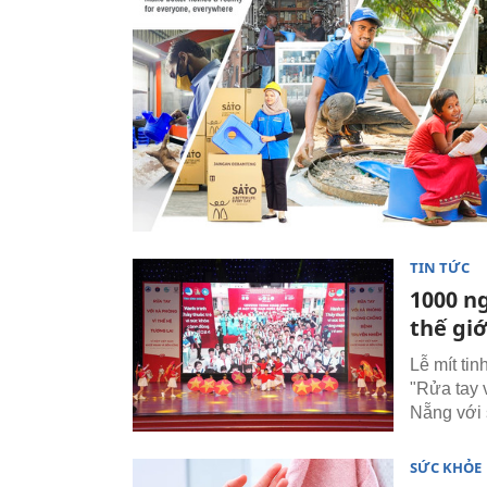
TIN TỨC
1000 n
thế giớ
Lễ mít ti
"Rửa tay v
Nẵng với 
SỨC KHỎE