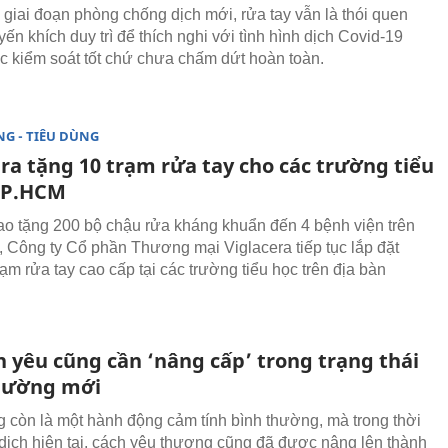
giai đoạn phòng chống dịch mới, rửa tay vẫn là thói quen
n khích duy trì để thích nghi với tình hình dịch Covid-19
 kiểm soát tốt chứ chưa chấm dứt hoàn toàn.
G - TIÊU DÙNG
ra tặng 10 trạm rửa tay cho các trường tiểu
TP.HCM
rao tặng 200 bộ chậu rửa kháng khuẩn đến 4 bệnh viện trên
, Công ty Cổ phần Thương mại Viglacera tiếp tục lắp đặt
ạm rửa tay cao cấp tại các trường tiểu học trên địa bàn
h yêu cũng cần ‘nâng cấp’ trong trạng thái
hường mới
 còn là một hành động cảm tính bình thường, mà trong thời
dịch hiện tại, cách yêu thương cũng đã được nâng lên thành