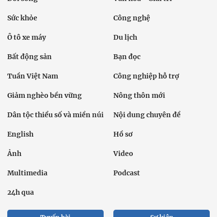
Sức khỏe
Công nghệ
Ô tô xe máy
Du lịch
Bất động sản
Bạn đọc
Tuần Việt Nam
Công nghiệp hỗ trợ
Giảm nghèo bền vững
Nông thôn mới
Dân tộc thiểu số và miền núi
Nội dung chuyên đề
English
Hồ sơ
Ảnh
Video
Multimedia
Podcast
24h qua