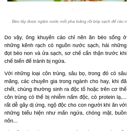
.
Bèo tây được ngâm nước mối pha loãng rồi bóp sạch để ráo nư
Do vậy, ông khuyến cáo chỉ nên ăn bèo sống ở
những kênh rạch có nguồn nước sạch, hái những
đọt bèo non và ửa sạch, sơ chế cẩn thận trước khi
chế biến để tránh bị ngứa.
Với những loại côn trùng, sâu bọ, trong đó có sâu
măng, các chuyên gia trong ngành cho hay, khi đã
chết, chúng thường sinh ra độc tố hoặc trên cơ thể
côn trùng có thể bị nhiễm nấm độc, có protein lạ,...
rất dễ gây dị ứng, ngộ độc cho con người khi ăn với
những biểu hiện như mẩn ngứa, chóng mặt, buồn
nôn...