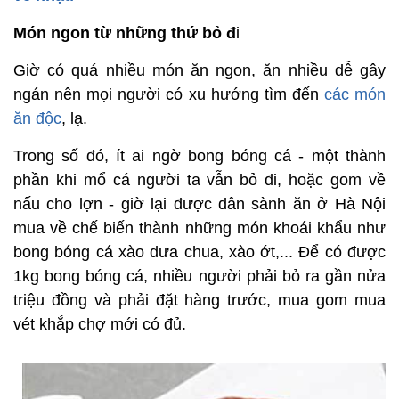
Món ngon từ những thứ bỏ đ
i
Giờ có quá nhiều món ăn ngon, ăn nhiều dễ gây
ngán nên mọi người có xu hướng tìm đến
các món
ăn độc
, lạ.
Trong số đó, ít ai ngờ bong bóng cá - một thành
phần khi mổ cá người ta vẫn bỏ đi, hoặc gom về
nấu cho lợn - giờ lại được dân sành ăn ở Hà Nội
mua về chế biến thành những món khoái khẩu như
bong bóng cá xào dưa chua, xào ớt,... Để có được
1kg bong bóng cá, nhiều người phải bỏ ra gần nửa
triệu đồng và phải đặt hàng trước, mua gom mua
vét khắp chợ mới có đủ.