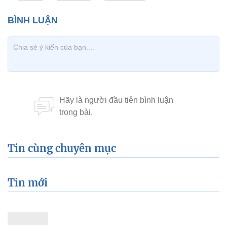
Tin cùng chuyên mục
Tin mới