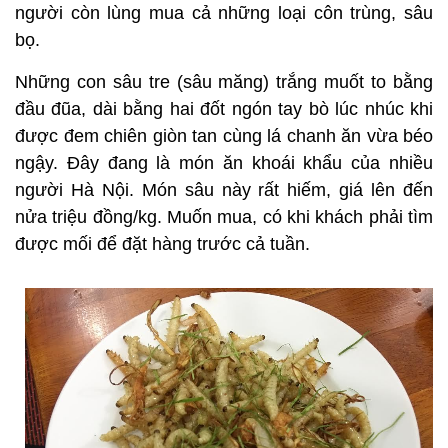
người còn lùng mua cả những loại côn trùng, sâu
bọ.
Những con sâu tre (sâu măng) trắng muốt to bằng
đầu đũa, dài bằng hai đốt ngón tay bò lúc nhúc khi
được đem chiên giòn tan cùng lá chanh ăn vừa béo
ngậy. Đây đang là món ăn khoái khẩu của nhiều
người Hà Nội. Món sâu này rất hiếm, giá lên đến
nửa triệu đồng/kg. Muốn mua, có khi khách phải tìm
được mối để đặt hàng trước cả tuần.