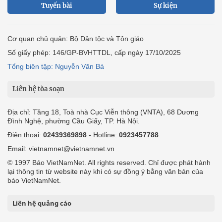
Tuyến bài
Sự kiện
Cơ quan chủ quản: Bộ Dân tộc và Tôn giáo
Số giấy phép: 146/GP-BVHTTDL, cấp ngày 17/10/2025
Tổng biên tập: Nguyễn Văn Bá
Liên hệ tòa soạn
Địa chỉ: Tầng 18, Toà nhà Cục Viễn thông (VNTA), 68 Dương
Đình Nghệ, phường Cầu Giấy, TP. Hà Nội.
Điện thoại:
02439369898
- Hotline:
0923457788
Email: vietnamnet@vietnamnet.vn
© 1997 Báo VietNamNet. All rights reserved. Chỉ được phát hành
lại thông tin từ website này khi có sự đồng ý bằng văn bản của
báo VietNamNet.
Liên hệ quảng cáo