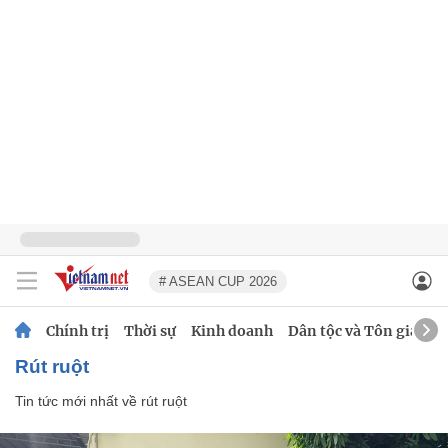
# ASEAN CUP 2026
Chính trị
Thời sự
Kinh doanh
Dân tộc và Tôn giáo
rút ruột
Tin tức mới nhất về
rút ruột