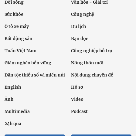
Đời sống
Văn hóa - Giải trí
Sức khỏe
Công nghệ
Ô tô xe máy
Du lịch
Bất động sản
Bạn đọc
Tuần Việt Nam
Công nghiệp hỗ trợ
Giảm nghèo bền vững
Nông thôn mới
Dân tộc thiểu số và miền núi
Nội dung chuyên đề
English
Hồ sơ
Ảnh
Video
Multimedia
Podcast
24h qua