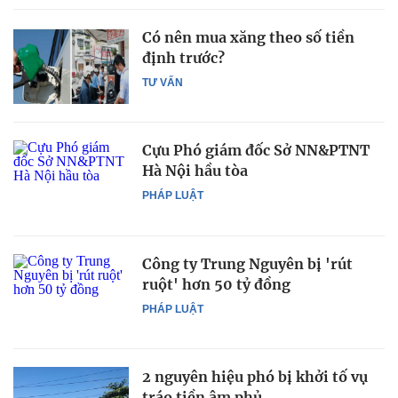
Có nên mua xăng theo số tiền
định trước?
TƯ VẤN
Cựu Phó giám đốc Sở NN&PTNT
Hà Nội hầu tòa
PHÁP LUẬT
Công ty Trung Nguyên bị 'rút
ruột' hơn 50 tỷ đồng
PHÁP LUẬT
2 nguyên hiệu phó bị khởi tố vụ
tráo tiền âm phủ