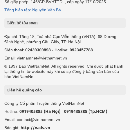
Số giấy phép: 146/GP-BVHTTDL, cấp ngày 17/10/2025
Tổng biên tập: Nguyễn Văn Bá
Liên hệ tòa soạn
Địa chỉ: Tầng 18, Toà nhà Cục Viễn thông (VNTA), 68 Dương
Đình Nghệ, phường Cầu Giấy, TP. Hà Nội.
Điện thoại:
02439369898
- Hotline:
0923457788
Email: vietnamnet@vietnamnet.vn
© 1997 Báo VietNamNet. All rights reserved. Chỉ được phát hành
lại thông tin từ website này khi có sự đồng ý bằng văn bản của
báo VietNamNet.
Liên hệ quảng cáo
Công ty Cổ phần Truyền thông VietNamNet
0919405885 (Hà Nội)
0919435885 (Tp.HCM)
Hotline:
-
Email: contact@vietnamnet.vn
http://vads.vn
Báo giá: