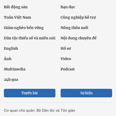
Bất động sản
Bạn đọc
Tuần Việt Nam
Công nghiệp hỗ trợ
Giảm nghèo bền vững
Nông thôn mới
Dân tộc thiểu số và miền núi
Nội dung chuyên đề
English
Hồ sơ
Ảnh
Video
Multimedia
Podcast
24h qua
Tuyến bài
Sự kiện
Cơ quan chủ quản: Bộ Dân tộc và Tôn giáo