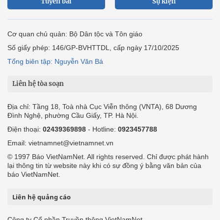
Tuyến bài
Sự kiện
Cơ quan chủ quản: Bộ Dân tộc và Tôn giáo
Số giấy phép: 146/GP-BVHTTDL, cấp ngày 17/10/2025
Tổng biên tập: Nguyễn Văn Bá
Liên hệ tòa soạn
Địa chỉ: Tầng 18, Toà nhà Cục Viễn thông (VNTA), 68 Dương
Đình Nghệ, phường Cầu Giấy, TP. Hà Nội.
Điện thoại:
02439369898
- Hotline:
0923457788
Email: vietnamnet@vietnamnet.vn
© 1997 Báo VietNamNet. All rights reserved. Chỉ được phát hành
lại thông tin từ website này khi có sự đồng ý bằng văn bản của
báo VietNamNet.
Liên hệ quảng cáo
Công ty Cổ phần Truyền thông VietNamNet