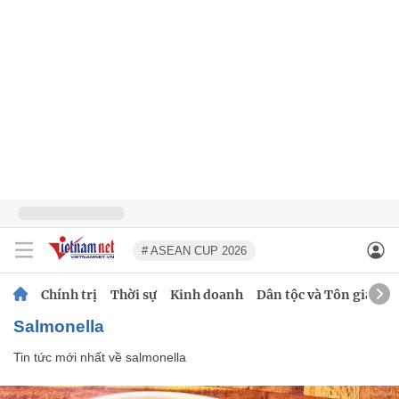
# ASEAN CUP 2026
Chính trị
Thời sự
Kinh doanh
Dân tộc và Tôn giáo
salmonella
Tin tức mới nhất về
salmonella