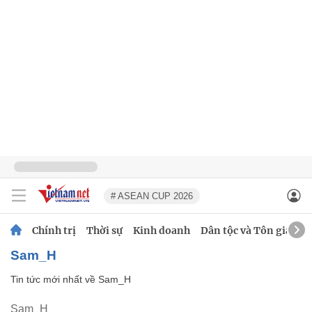
# ASEAN CUP 2026
Chính trị
Thời sự
Kinh doanh
Dân tộc và Tôn giáo
Sam_H
Tin tức mới nhất về
Sam_H
Sam_H