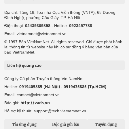
Địa chỉ: Tầng 18, Toà nhà Cục Viễn thông (VNTA), 68 Dương
Đình Nghệ, phường Cầu Giấy, TP. Hà Nội.
Điện thoại:
02439369898
- Hotline:
0923457788
Email: vietnamnet@vietnamnet.vn
© 1997 Báo VietNamNet. All rights reserved. Chỉ được phát hành
lại thông tin từ website này khi có sự đồng ý bằng văn bản của
báo VietNamNet.
Liên hệ quảng cáo
Công ty Cổ phần Truyền thông VietNamNet
0919405885 (Hà Nội)
0919435885 (Tp.HCM)
Hotline:
-
Email: contact@vietnamnet.vn
http://vads.vn
Báo giá:
Hỗ trợ kỹ thuật: support@tech.vietnamnet.vn
Tải ứng dụng
Độc giả gửi bài
Tuyển dụng