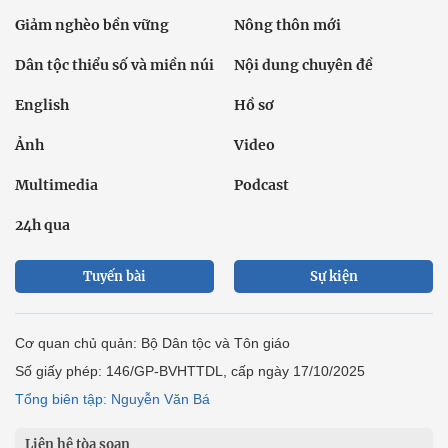
Giảm nghèo bền vững
Nông thôn mới
Dân tộc thiểu số và miền núi
Nội dung chuyên đề
English
Hồ sơ
Ảnh
Video
Multimedia
Podcast
24h qua
Tuyến bài
Sự kiện
Cơ quan chủ quản: Bộ Dân tộc và Tôn giáo
Số giấy phép: 146/GP-BVHTTDL, cấp ngày 17/10/2025
Tổng biên tập: Nguyễn Văn Bá
Liên hệ tòa soạn