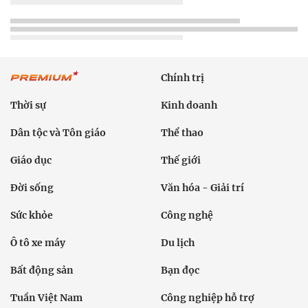
Chính trị
Thời sự
Kinh doanh
Dân tộc và Tôn giáo
Thể thao
Giáo dục
Thế giới
Đời sống
Văn hóa - Giải trí
Sức khỏe
Công nghệ
Ô tô xe máy
Du lịch
Bất động sản
Bạn đọc
Tuần Việt Nam
Công nghiệp hỗ trợ