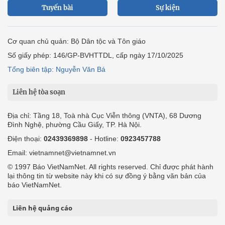
Tuyến bài
Sự kiện
Cơ quan chủ quản: Bộ Dân tộc và Tôn giáo
Số giấy phép: 146/GP-BVHTTDL, cấp ngày 17/10/2025
Tổng biên tập: Nguyễn Văn Bá
Liên hệ tòa soạn
Địa chỉ: Tầng 18, Toà nhà Cục Viễn thông (VNTA), 68 Dương
Đình Nghệ, phường Cầu Giấy, TP. Hà Nội.
Điện thoại:
02439369898
- Hotline:
0923457788
Email: vietnamnet@vietnamnet.vn
© 1997 Báo VietNamNet. All rights reserved. Chỉ được phát hành
lại thông tin từ website này khi có sự đồng ý bằng văn bản của
báo VietNamNet.
Liên hệ quảng cáo