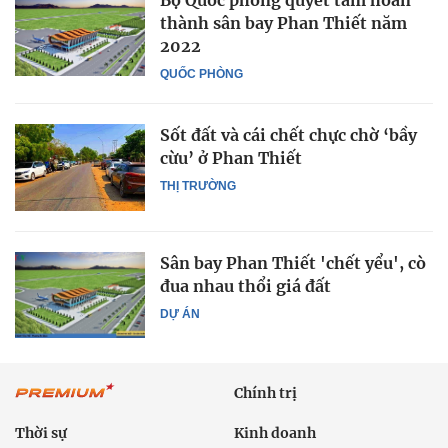
Bộ Quốc phòng quyết tâm hoàn
thành sân bay Phan Thiết năm
2022
QUỐC PHÒNG
Sốt đất và cái chết chực chờ ‘bầy
cừu’ ở Phan Thiết
THỊ TRƯỜNG
Sân bay Phan Thiết 'chết yểu', cò
đua nhau thổi giá đất
DỰ ÁN
Chính trị
Thời sự
Kinh doanh