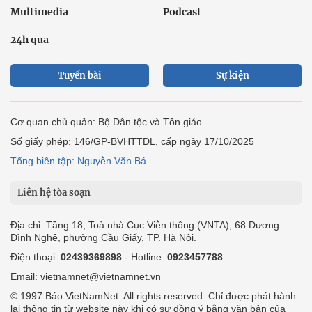
Multimedia
Podcast
24h qua
Tuyến bài
Sự kiện
Cơ quan chủ quản: Bộ Dân tộc và Tôn giáo
Số giấy phép: 146/GP-BVHTTDL, cấp ngày 17/10/2025
Tổng biên tập: Nguyễn Văn Bá
Liên hệ tòa soạn
Địa chỉ: Tầng 18, Toà nhà Cục Viễn thông (VNTA), 68 Dương
Đình Nghệ, phường Cầu Giấy, TP. Hà Nội.
Điện thoại:
02439369898
- Hotline:
0923457788
Email: vietnamnet@vietnamnet.vn
© 1997 Báo VietNamNet. All rights reserved. Chỉ được phát hành
lại thông tin từ website này khi có sự đồng ý bằng văn bản của