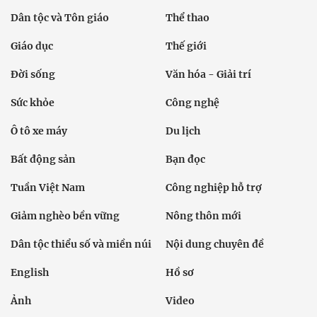
Dân tộc và Tôn giáo
Thể thao
Giáo dục
Thế giới
Đời sống
Văn hóa - Giải trí
Sức khỏe
Công nghệ
Ô tô xe máy
Du lịch
Bất động sản
Bạn đọc
Tuần Việt Nam
Công nghiệp hỗ trợ
Giảm nghèo bền vững
Nông thôn mới
Dân tộc thiểu số và miền núi
Nội dung chuyên đề
English
Hồ sơ
Ảnh
Video