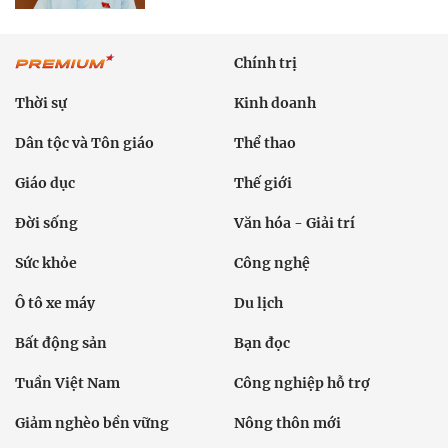
Chính trị
Thời sự
Kinh doanh
Dân tộc và Tôn giáo
Thể thao
Giáo dục
Thế giới
Đời sống
Văn hóa - Giải trí
Sức khỏe
Công nghệ
Ô tô xe máy
Du lịch
Bất động sản
Bạn đọc
Tuần Việt Nam
Công nghiệp hỗ trợ
Giảm nghèo bền vững
Nông thôn mới