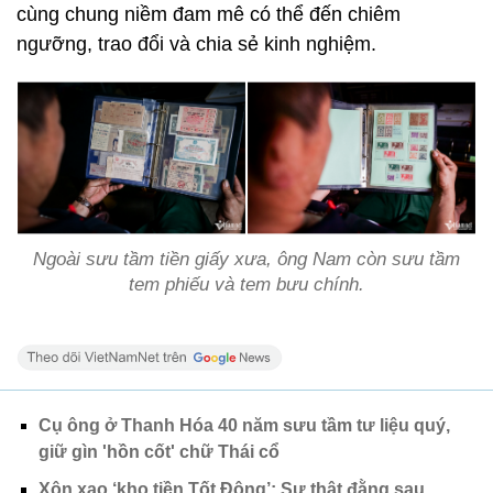
cùng chung niềm đam mê có thể đến chiêm
ngưỡng, trao đổi và chia sẻ kinh nghiệm.
Ngoài sưu tầm tiền giấy xưa, ông Nam còn sưu tầm
tem phiếu và tem bưu chính.
Cụ ông ở Thanh Hóa 40 năm sưu tầm tư liệu quý,
giữ gìn 'hồn cốt' chữ Thái cổ
Xôn xao ‘kho tiền Tốt Động’: Sự thật đằng sau