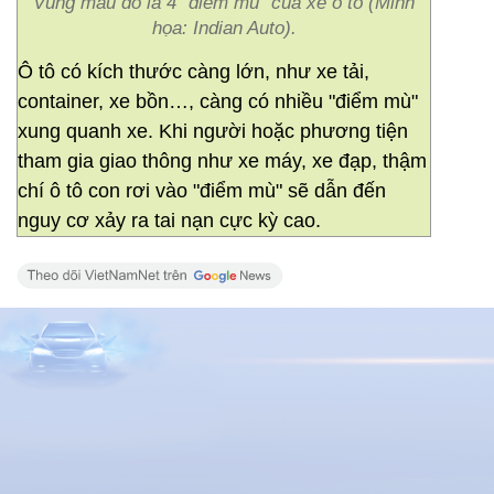
Vùng màu đỏ là 4 "điểm mù" của xe ô tô (Minh
họa: Indian Auto).
Ô tô có kích thước càng lớn, như xe tải,
container, xe bồn…, càng có nhiều "điểm mù"
xung quanh xe. Khi người hoặc phương tiện
tham gia giao thông như xe máy, xe đạp, thậm
chí ô tô con rơi vào "điểm mù" sẽ dẫn đến
nguy cơ xảy ra tai nạn cực kỳ cao.