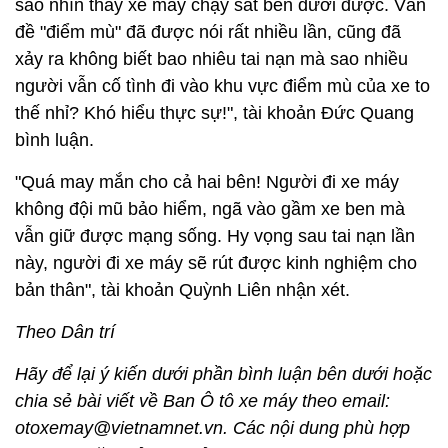
sao nhìn thấy xe máy chạy sát bên dưới được. Vấn
đề "điểm mù" đã được nói rất nhiều lần, cũng đã
xảy ra không biết bao nhiêu tai nạn mà sao nhiều
người vẫn cố tình đi vào khu vực điểm mù của xe to
thế nhỉ? Khó hiểu thực sự!", tài khoản Đức Quang
bình luận.
"Quá may mắn cho cả hai bên! Người đi xe máy
không đội mũ bảo hiểm, ngã vào gầm xe ben mà
vẫn giữ được mạng sống. Hy vọng sau tai nạn lần
này, người đi xe máy sẽ rút được kinh nghiệm cho
bản thân", tài khoản Quỳnh Liên nhận xét.
Theo Dân trí
Hãy để lại ý kiến dưới phần bình luận bên dưới hoặc
chia sẻ bài viết về Ban Ô tô xe máy theo email:
otoxemay@vietnamnet.vn. Các nội dung phù hợp