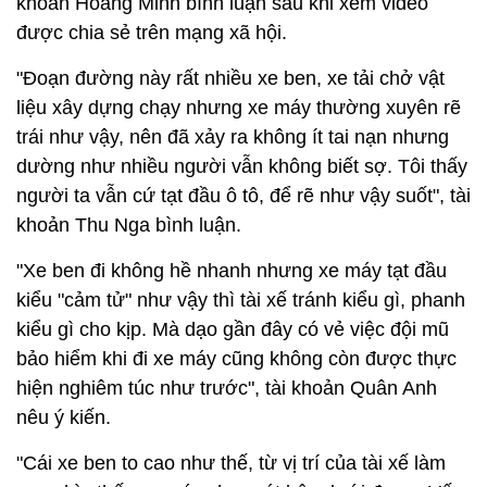
khoản Hoàng Minh bình luận sau khi xem video
được chia sẻ trên mạng xã hội.
"Đoạn đường này rất nhiều xe ben, xe tải chở vật
liệu xây dựng chạy nhưng xe máy thường xuyên rẽ
trái như vậy, nên đã xảy ra không ít tai nạn nhưng
dường như nhiều người vẫn không biết sợ. Tôi thấy
người ta vẫn cứ tạt đầu ô tô, để rẽ như vậy suốt", tài
khoản Thu Nga bình luận.
"Xe ben đi không hề nhanh nhưng xe máy tạt đầu
kiểu "cảm tử" như vậy thì tài xế tránh kiểu gì, phanh
kiểu gì cho kịp. Mà dạo gần đây có vẻ việc đội mũ
bảo hiểm khi đi xe máy cũng không còn được thực
hiện nghiêm túc như trước", tài khoản Quân Anh
nêu ý kiến.
"Cái xe ben to cao như thế, từ vị trí của tài xế làm