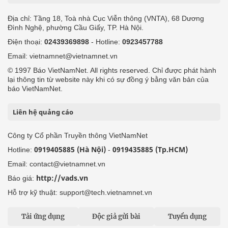
Địa chỉ: Tầng 18, Toà nhà Cục Viễn thông (VNTA), 68 Dương
Đình Nghệ, phường Cầu Giấy, TP. Hà Nội.
Điện thoại:
02439369898
- Hotline:
0923457788
Email: vietnamnet@vietnamnet.vn
© 1997 Báo VietNamNet. All rights reserved. Chỉ được phát hành
lại thông tin từ website này khi có sự đồng ý bằng văn bản của
báo VietNamNet.
Liên hệ quảng cáo
Công ty Cổ phần Truyền thông VietNamNet
0919405885 (Hà Nội)
0919435885 (Tp.HCM)
Hotline:
-
Email: contact@vietnamnet.vn
http://vads.vn
Báo giá:
Hỗ trợ kỹ thuật: support@tech.vietnamnet.vn
Tải ứng dụng
Độc giả gửi bài
Tuyển dụng