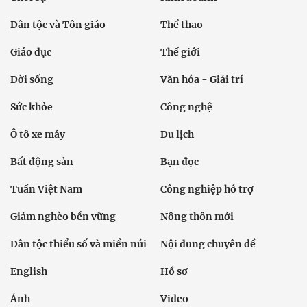
Dân tộc và Tôn giáo
Thể thao
Giáo dục
Thế giới
Đời sống
Văn hóa - Giải trí
Sức khỏe
Công nghệ
Ô tô xe máy
Du lịch
Bất động sản
Bạn đọc
Tuần Việt Nam
Công nghiệp hỗ trợ
Giảm nghèo bền vững
Nông thôn mới
Dân tộc thiểu số và miền núi
Nội dung chuyên đề
English
Hồ sơ
Ảnh
Video