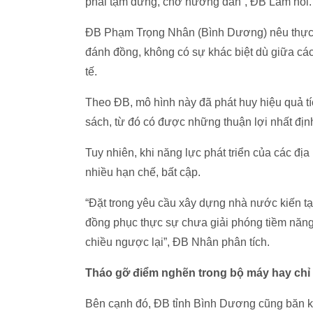
phải tạm dừng, chờ hướng dẫn”, ĐB Lâm nói.
ĐB Phạm Trọng Nhân (Bình Dương) nêu thực 
đánh đồng, không có sự khác biệt dù giữa các
tế.
Theo ĐB, mô hình này đã phát huy hiệu quả tí
sách, từ đó có được những thuận lợi nhất định
Tuy nhiên, khi năng lực phát triển của các đị
nhiều hạn chế, bất cập.
“Đặt trong yêu cầu xây dựng nhà nước kiến t
đồng phục thực sự chưa giải phóng tiềm năng
chiều ngược lại”, ĐB Nhân phân tích.
Tháo gỡ điểm nghẽn trong bộ máy hay chỉ
Bên cạnh đó, ĐB tỉnh Bình Dương cũng băn kh