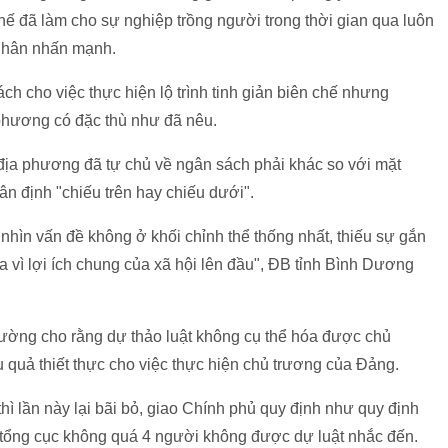
ế đã làm cho sự nghiệp trồng người trong thời gian qua luôn
B Nhân nhấn mạnh.
ách cho việc thực hiện lộ trình tinh giản biên chế nhưng
 phương có đặc thù như đã nêu.
 địa phương đã tự chủ về ngân sách phải khác so với mặt
 định "chiếu trên hay chiếu dưới".
ẽ nhìn vấn đề không ở khối chỉnh thể thống nhất, thiếu sự gắn
a vì lợi ích chung của xã hội lên đầu", ĐB tỉnh Bình Dương
ng cho rằng dự thảo luật không cụ thể hóa được chủ
 quả thiết thực cho việc thực hiện chủ trương của Đảng.
ì lần này lại bãi bỏ, giao Chính phủ quy định như quy định
 tổng cục không quá 4 người không được dự luật nhắc đến.