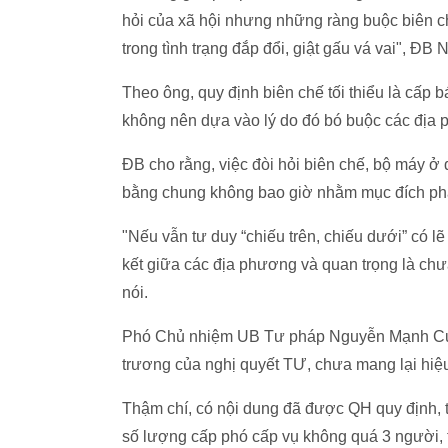
hỏi của xã hội nhưng những ràng buộc biên ch
trong tình trạng đắp đổi, giật gấu vá vai", Đ
Theo ông, quy định biên chế tối thiểu là cấp b
không nên dựa vào lý do đó bó buộc các địa
ĐB cho rằng, việc đòi hỏi biên chế, bộ máy ở
bằng chung không bao giờ nhằm mục đích phân
"Nếu vẫn tư duy “chiếu trên, chiếu dưới” có l
kết giữa các địa phương và quan trọng là chư
nói.
Phó Chủ nhiệm UB Tư pháp Nguyễn Mạnh Cườ
trương của nghị quyết TƯ, chưa mang lại hiệu
Thậm chí, có nội dung đã được QH quy định, th
số lượng cấp phó cấp vụ không quá 3 người,