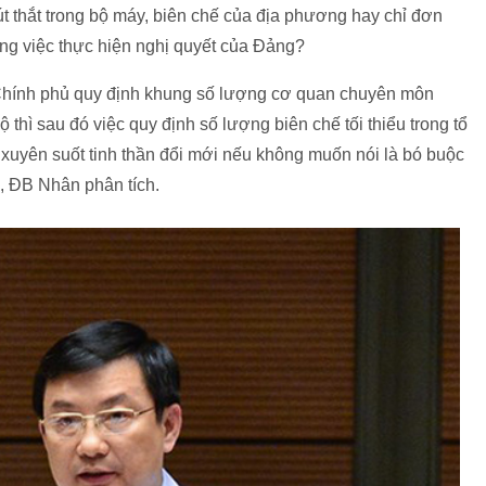
t thắt trong bộ máy, biên chế của địa phương hay chỉ đơn
ong việc thực hiện nghị quyết của Đảng?
Chính phủ quy định khung số lượng cơ quan chuyên môn
thì sau đó việc quy định số lượng biên chế tối thiểu trong tổ
 xuyên suốt tinh thần đổi mới nếu không muốn nói là bó buộc
", ĐB Nhân phân tích.