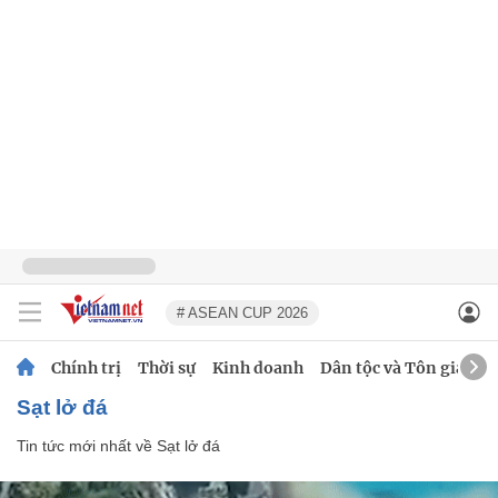
# ASEAN CUP 2026
Chính trị
Thời sự
Kinh doanh
Dân tộc và Tôn giáo
Sạt lở đá
Tin tức mới nhất về
Sạt lở đá