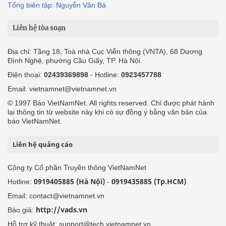
Tổng biên tập: Nguyễn Văn Bá
Liên hệ tòa soạn
Địa chỉ: Tầng 18, Toà nhà Cục Viễn thông (VNTA), 68 Dương
Đình Nghệ, phường Cầu Giấy, TP. Hà Nội.
Điện thoại:
02439369898
- Hotline:
0923457788
Email: vietnamnet@vietnamnet.vn
© 1997 Báo VietNamNet. All rights reserved. Chỉ được phát hành
lại thông tin từ website này khi có sự đồng ý bằng văn bản của
báo VietNamNet.
Liên hệ quảng cáo
Công ty Cổ phần Truyền thông VietNamNet
0919405885 (Hà Nội)
0919435885 (Tp.HCM)
Hotline:
-
Email: contact@vietnamnet.vn
http://vads.vn
Báo giá:
Hỗ trợ kỹ thuật: support@tech.vietnamnet.vn