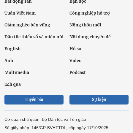
Bất động sản
Bạn đọc
Tuần Việt Nam
Công nghiệp hỗ trợ
Giảm nghèo bền vững
Nông thôn mới
Dân tộc thiểu số và miền núi
Nội dung chuyên đề
English
Hồ sơ
Ảnh
Video
Multimedia
Podcast
24h qua
Tuyến bài
Sự kiện
Cơ quan chủ quản: Bộ Dân tộc và Tôn giáo
Số giấy phép: 146/GP-BVHTTDL, cấp ngày 17/10/2025