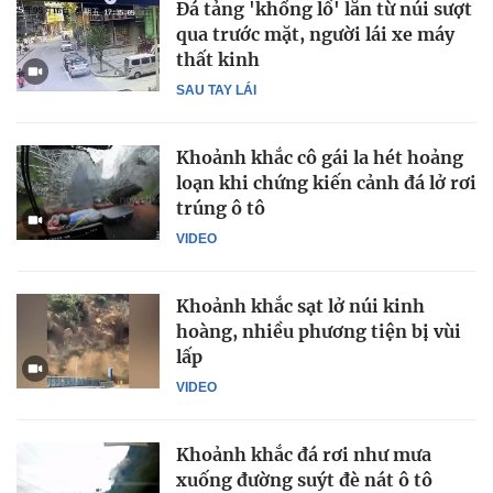
Đá tảng 'khổng lồ' lăn từ núi sượt
qua trước mặt, người lái xe máy
thất kinh
SAU TAY LÁI
Khoảnh khắc cô gái la hét hoảng
loạn khi chứng kiến cảnh đá lở rơi
trúng ô tô
VIDEO
Khoảnh khắc sạt lở núi kinh
hoàng, nhiều phương tiện bị vùi
lấp
VIDEO
Khoảnh khắc đá rơi như mưa
xuống đường suýt đè nát ô tô