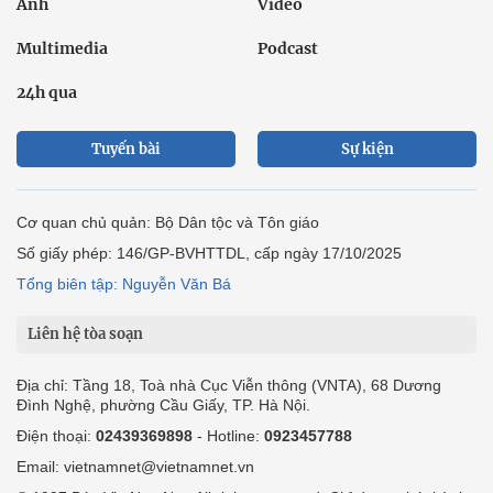
Ảnh
Video
Multimedia
Podcast
24h qua
Tuyến bài
Sự kiện
Cơ quan chủ quản: Bộ Dân tộc và Tôn giáo
Số giấy phép: 146/GP-BVHTTDL, cấp ngày 17/10/2025
Tổng biên tập: Nguyễn Văn Bá
Liên hệ tòa soạn
Địa chỉ: Tầng 18, Toà nhà Cục Viễn thông (VNTA), 68 Dương
Đình Nghệ, phường Cầu Giấy, TP. Hà Nội.
Điện thoại:
02439369898
- Hotline:
0923457788
Email: vietnamnet@vietnamnet.vn