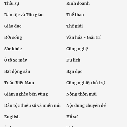
Thời sự
Kinh doanh
Dân tộc và Tôn giáo
Thể thao
Giáo dục
Thế giới
Đời sống
Văn hóa - Giải trí
Sức khỏe
Công nghệ
Ô tô xe máy
Du lịch
Bất động sản
Bạn đọc
Tuần Việt Nam
Công nghiệp hỗ trợ
Giảm nghèo bền vững
Nông thôn mới
Dân tộc thiểu số và miền núi
Nội dung chuyên đề
English
Hồ sơ