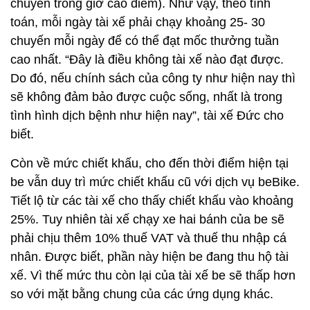
chuyến trong giờ cao điểm). Như vậy, theo tính
toán, mỗi ngày tài xế phải chạy khoảng 25- 30
chuyến mỗi ngày để có thể đạt mốc thưởng tuần
cao nhất. “Đây là điều không tài xế nào đạt được.
Do đó, nếu chính sách của công ty như hiện nay thì
sẽ không đảm bảo được cuộc sống, nhất là trong
tình hình dịch bệnh như hiện nay”, tài xế Đức cho
biết.
Còn về mức chiết khấu, cho đến thời điểm hiện tại
be vẫn duy trì mức chiết khấu cũ với dịch vụ beBike.
Tiết lộ từ các tài xế cho thấy chiết khấu vào khoảng
25%. Tuy nhiên tài xế chạy xe hai bánh của be sẽ
phải chịu thêm 10% thuế VAT và thuế thu nhập cá
nhân. Được biết, phần này hiện be đang thu hộ tài
xế. Vì thế mức thu còn lại của tài xế be sẽ thấp hơn
so với mặt bằng chung của các ứng dụng khác.