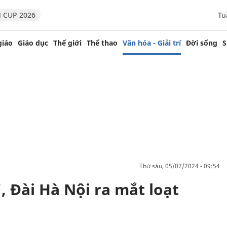
 CUP 2026
Tu
giáo
Giáo dục
Thế giới
Thể thao
Văn hóa - Giải trí
Đời sống
S
thứ sáu, 05/07/2024 - 09:54
, Đài Hà Nội ra mắt loạt