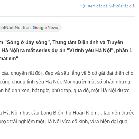
Xem các bài viết của tác giả
m "Sóng ở đáy sông", Trung tâm Điện ảnh và Truyền
 Hà Nội) ra mắt series dự án "Vì tình yêu Hà Nội", phần 1
 mắt em".
 câu chuyện rất đời, đẹp và sâu lắng về 5 cô gái đại diện cho
 cùng chung tình yêu Hà Nội. Mỗi người một số phận nhưng
an hệ đan xen, bất ngờ, phức tạp, qua đó, một Hà Nội được
của Hà Nội như: cầu Long Biên, hồ Hoàn Kiếm… tạo nên thước
ược trải nghiệm một Hà Nội vừa cổ kính, vừa hiện đại qua