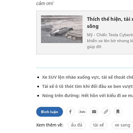
cảm ơn!
Thích thể hiện, tài
sông
Mỹ - Chiếc Tesla Cybert
khiển xe lên bờ nhưng k
giúp đỡ.
Xe SUV lộn nhào xuống vực, tài xế thoát ch
Tài xế ô tô thót tim khi đối đầu xe ben vượt
Nóng trên đường: Hết hồn với kiểu đi xe má
Bình luận
Xem thêm về:
ẩu đả
tài xế
xe sang