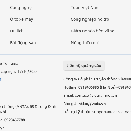
Công nghệ
Tuần Việt Nam
Ô tô xe máy
Công nghiệp hỗ trợ
Du lịch
Giảm nghèo bền vững
Bất động sản
Nông thôn mới
à Tôn giáo
Liên hệ quảng cáo
 cấp ngày 17/10/2025
Công ty Cổ phần Truyền thông VietN
á
Hotline:
0919405885 (Hà Nội)
-
091943
Email: contact@vietnamnet.vn
Báo giá:
http://vads.vn
Viễn thông (VNTA), 68 Dương Đình
Nội.
Hỗ trợ kỹ thuật: support@tech.vietna
ne:
0923457788
.vn