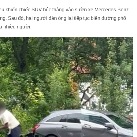
 điều khiển chiếc SUV húc thẳng vào sườn xe Mercedes-Benz
ặng. Sau đó, hai người đàn ông lại tiếp tục biến đường phố
a nhiều người.