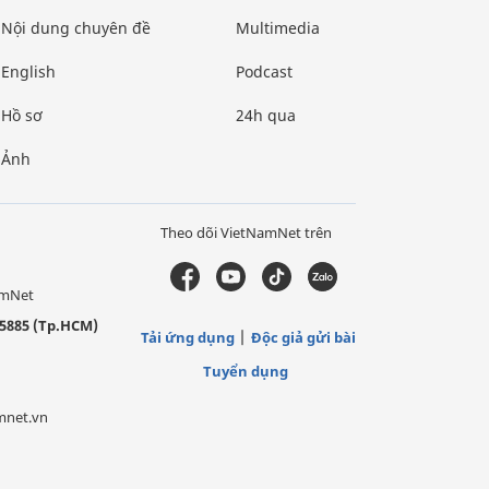
Nội dung chuyên đề
Multimedia
English
Podcast
Hồ sơ
24h qua
Ảnh
Theo dõi VietNamNet trên
amNet
5885 (Tp.HCM)
Tải ứng dụng
Độc giả gửi bài
Tuyển dụng
mnet.vn