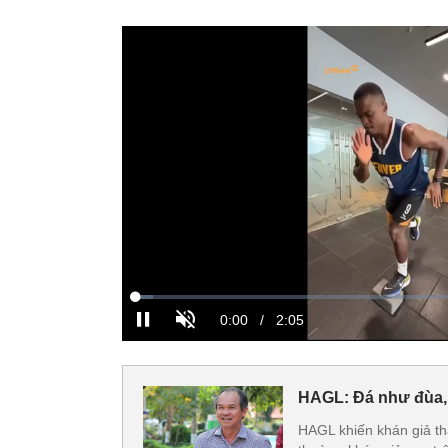
HAGL: Đá như đùa, 
HAGL khiến khán giả thấ