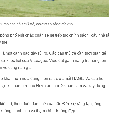
 vào các cầu thủ trẻ, nhưng sợ rằng rất khó...
 bóng phố Núi chắc chắn sẽ lại tiếp tục chính sách "cây nhà lá
y thế.
 là một canh bạc đầy rủi ro. Các cầu thủ trẻ cần thời gian để
 sự khốc liệt của V-League. Việc đặt gánh nặng trụ hạng lên
n vô cùng nan giải.
hó khăn hơn nữa đang hiện ra trước mắt HAGL. Và câu hỏi
c sự, khi năm tới bầu Đức cán mốc 25 năm làm và xây dựng
kiên trì, theo đuổi đam mê của bầu Đức sợ rằng lại giống
hông thành tích và thậm chí… không đẹp.