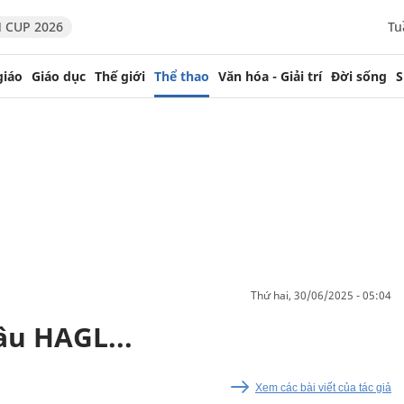
 CUP 2026
Tu
giáo
Giáo dục
Thế giới
Thể thao
Văn hóa - Giải trí
Đời sống
S
thứ hai, 30/06/2025 - 05:04
âu HAGL...
Xem các bài viết của tác giả