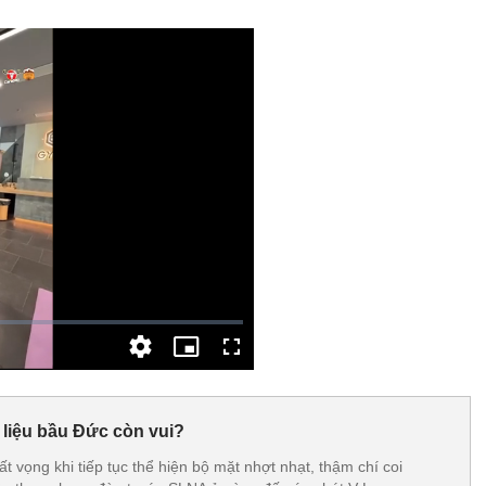
liệu bầu Đức còn vui?
t vọng khi tiếp tục thể hiện bộ mặt nhợt nhạt, thậm chí coi