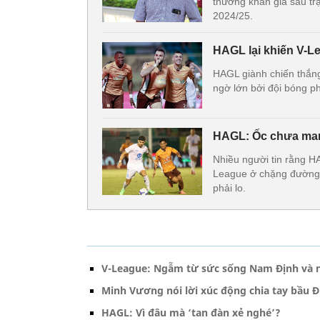
thường khán giả sau t
2024/25.
HAGL lại khiến V-L
HAGL giành chiến thắng
ngờ lớn bởi đội bóng p
HAGL: Ốc chưa man
Nhiều người tin rằng HA
League ở chặng đường c
phải lo.
V-League: Ngẫm từ sức sống Nam Định và 
Minh Vương nói lời xúc động chia tay bầu 
HAGL: Vì đâu mà ‘tan đàn xẻ nghé’?