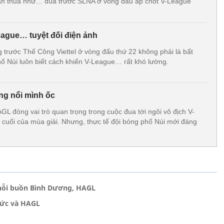
rận thua như… đùa trước SLNA ở vòng đấu áp chót V-League
eague… tuyệt đối điện ảnh
 trước Thể Công Viettel ở vòng đấu thứ 22 không phải là bất
hố Núi luôn biết cách khiến V-League… rất khó lường.
g nổi mình ốc
GL đóng vai trò quan trọng trong cuộc đua tới ngôi vô địch V-
uối của mùa giải. Nhưng, thực tế đội bóng phố Núi mới đáng
nỗi buồn Bình Dương, HAGL
Đức và HAGL