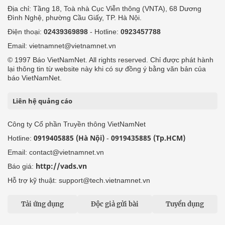
Địa chỉ: Tầng 18, Toà nhà Cục Viễn thông (VNTA), 68 Dương
Đình Nghệ, phường Cầu Giấy, TP. Hà Nội.
Điện thoại:
02439369898
- Hotline:
0923457788
Email: vietnamnet@vietnamnet.vn
© 1997 Báo VietNamNet. All rights reserved. Chỉ được phát hành
lại thông tin từ website này khi có sự đồng ý bằng văn bản của
báo VietNamNet.
Liên hệ quảng cáo
Công ty Cổ phần Truyền thông VietNamNet
0919405885 (Hà Nội)
0919435885 (Tp.HCM)
Hotline:
-
Email: contact@vietnamnet.vn
http://vads.vn
Báo giá:
Hỗ trợ kỹ thuật: support@tech.vietnamnet.vn
Tải ứng dụng
Độc giả gửi bài
Tuyển dụng