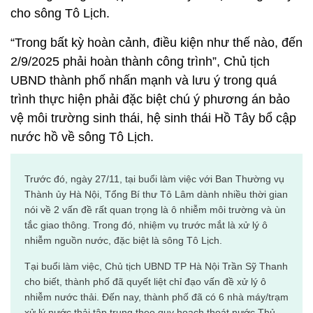
cho sông Tô Lịch.
“Trong bất kỳ hoàn cảnh, điều kiện như thế nào, đến
2/9/2025 phải hoàn thành công trình”, Chủ tịch
UBND thành phố nhấn mạnh và lưu ý trong quá
trình thực hiện phải đặc biệt chú ý phương án bảo
vệ môi trường sinh thái, hệ sinh thái Hồ Tây bổ cập
nước hồ về sông Tô Lịch.
Trước đó, ngày 27/11, tại buổi làm việc với Ban Thường vụ
Thành ủy Hà Nội, Tổng Bí thư Tô Lâm dành nhiều thời gian
nói về 2 vấn đề rất quan trọng là ô nhiễm môi trường và ùn
tắc giao thông. Trong đó, nhiệm vụ trước mắt là xử lý ô
nhiễm nguồn nước, đặc biệt là sông Tô Lịch.
Tại buổi làm việc, Chủ tịch UBND TP Hà Nội Trần Sỹ Thanh
cho biết, thành phố đã quyết liệt chỉ đạo vấn đề xử lý ô
nhiễm nước thải. Đến nay, thành phố đã có 6 nhà máy/trạm
xử lý nước thải tập trung theo quy hoạch thoát nước Thủ