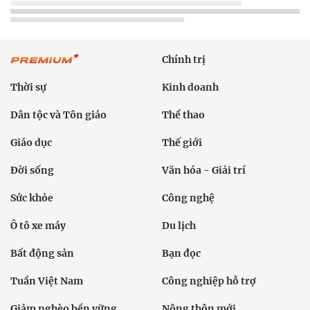
Chính trị
Thời sự
Kinh doanh
Dân tộc và Tôn giáo
Thể thao
Giáo dục
Thế giới
Đời sống
Văn hóa - Giải trí
Sức khỏe
Công nghệ
Ô tô xe máy
Du lịch
Bất động sản
Bạn đọc
Tuần Việt Nam
Công nghiệp hỗ trợ
Giảm nghèo bền vững
Nông thôn mới