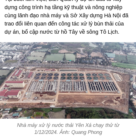
dựng công trình hạ tầng kỹ thuật và nông nghiệp
cùng lãnh đạo nhà máy và Sở Xây dựng Hà Nội đã
trao đổi liên quan đến công tác xử lý bùn thải của
dự án, bổ cập nước từ hồ Tây về sông Tô Lịch.
Nhà máy xử lý nước thải Yên Xá chạy thử từ
1/12/2024. Ảnh: Quang Phong