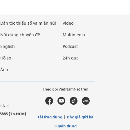
Dân tộc thiểu số và miền núi
Video
Nội dung chuyên đề
Multimedia
English
Podcast
Hồ sơ
24h qua
Ảnh
Theo dõi VietNamNet trên
amNet
5885 (Tp.HCM)
Tải ứng dụng
Độc giả gửi bài
Tuyển dụng