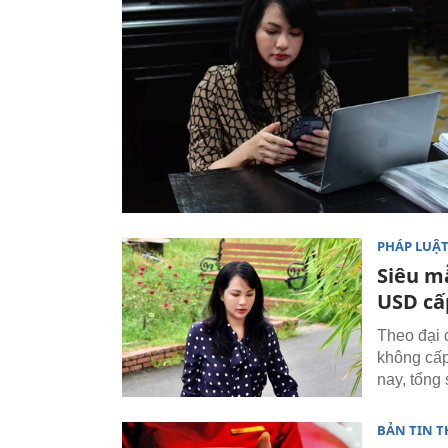
PHÁP LUẬ
Siêu m
USD cấ
Theo đại 
không cấp
nay, tổng
BẢN TIN T