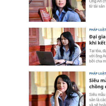
Ông An ch
từ tài sản
PHÁP LUẬ
Đại gi
khi kế
Tại tòa, 
với ông A
bởi cha m
PHÁP LUẬ
Siêu mẫ
chồng 
Siêu mẫu 
sản là cá
và sẽ hoà