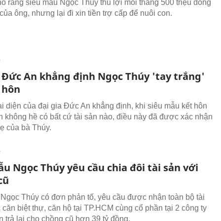
o rằng siêu mẫu Ngọc Thúy thu lợi mỗi tháng 500 triệu đồng
 của ông, nhưng lại đi xin tiền trợ cấp để nuôi con.
T
a Đức An khẳng định Ngọc Thúy 'tay trắng'
t hôn
đại diện của đại gia Đức An khẳng định, khi siêu mẫu kết hôn
n không hề có bất cứ tài sản nào, điều này đã được xác nhận
ẹ của bà Thúy.
T
u Ngọc Thúy yêu cầu chia đôi tài sản với
cũ
Ngọc Thúy có đơn phản tố, yêu cầu được nhận toàn bộ tài
c căn biệt thự, căn hộ tại TP.HCM cùng cổ phần tại 2 công ty
n trả lại cho chồng cũ hơn 39 tỷ đồng.