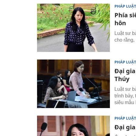
PHÁP LUẬ
Phía si
hôn
Luật sư b
cho rằng,
PHÁP LUẬ
Đại gia
Thúy
Luật sư b
trình bày,
siêu mẫu 
PHÁP LUẬ
Đại gia