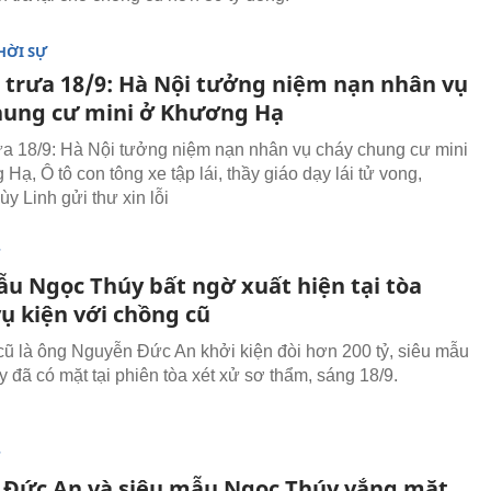
HỜI SỰ
n trưa 18/9: Hà Nội tưởng niệm nạn nhân vụ
hung cư mini ở Khương Hạ
rưa 18/9: Hà Nội tưởng niệm nạn nhân vụ cháy chung cư mini
ạ, Ô tô con tông xe tập lái, thầy giáo dạy lái tử vong,
y Linh gửi thư xin lỗi
T
ẫu Ngọc Thúy bất ngờ xuất hiện tại tòa
ụ kiện với chồng cũ
cũ là ông Nguyễn Đức An khởi kiện đòi hơn 200 tỷ, siêu mẫu
 đã có mặt tại phiên tòa xét xử sơ thẩm, sáng 18/9.
T
a Đức An và siêu mẫu Ngọc Thúy vắng mặt