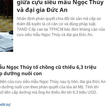
giữa cựu siêu mẫu Ngọc Thúy
và đại gia Đức An
Nhận định phán quyết chia đôi tài sản mà cấp sơ
thẩm đã tuyên là có căn cứ và đúng pháp luật,
TAND Cấp cao tại TPHCM bác đơn kháng cáo của
cựu siêu mẫu Ngọc Thúy và đại gia Đức An.
T
ẫu Ngọc Thúy tố chồng cũ thiếu 6,3 triệu
p dưỡng nuôi con
diện của cựu siêu mẫu Ngọc Thúy, sau ly hôn, đại gia Đức An
 dưỡng nuôi con theo phán quyết của tòa án Mỹ. Tính tới
 số tiền cấp dưỡng mà ông An thiếu lên tới 6,3 triệu USD.
HỜI SỰ