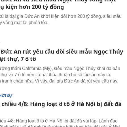
vụ kiện hơn 200 tỷ đồng
cũ là đại gia Đức An khởi kiện đòi hơn 200 tỷ đồng, siêu mẫu
 vắng mặt tại phiên tòa.
T
a Đức An rút yêu cầu đòi siêu mẫu Ngọc Thúy
iệt thự, 7 ô tô
hượng thẩm California (Mỹ), siêu mẫu Ngọc Thúy khai đã bán
 thự và 7 ô tô nên cả hai thỏa thuận bỏ số tài sản này ra,
 tranh chấp nữa. Vì vậy, đại gia Đức An đã rút yêu cầu này.
HỜI SỰ
 chiều 4/8: Hàng loạt ô tô ở Hà Nội bị đất đá
iều 4/8: Hàng loạt ô tô ở Hà Nội bị đất đá vùi lấp, Lãnh đạo