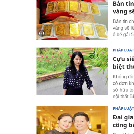
Bản ti
vàng sẽ
Bản tin c
vàng sẽ l
ô bé gái 
PHÁP LUẬ
Cựu si
biệt th
Không đồn
có đơn kh
sở hữu to
nội thất B
PHÁP LUẬ
Đại gi
công bằ