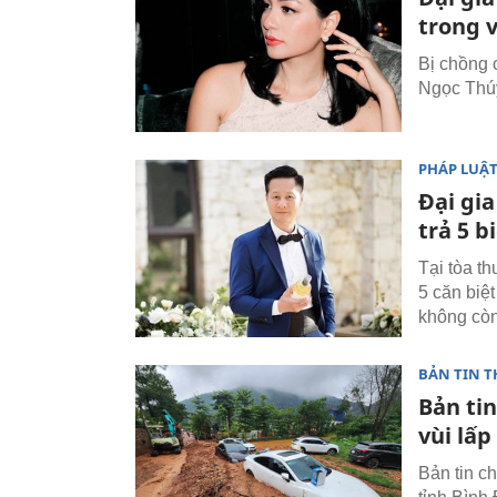
trong 
Bị chồng 
Ngọc Thúy
PHÁP LUẬ
Đại gi
trả 5 b
Tại tòa t
5 căn biệt
không còn
BẢN TIN T
Bản tin
vùi lấp
Bản tin ch