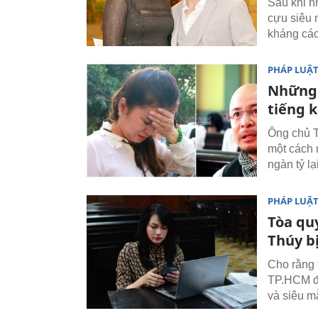
Sau khi n
cựu siêu
kháng cáo
PHÁP LUẬ
Những 
tiếng k
Ông chủ T
một cách 
ngàn tỷ lạ
PHÁP LUẬ
Tòa quy
Thúy bị
Cho rằng 
TP.HCM đã
và siêu m