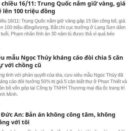
n chiều 16/11: Trung Quốc nắm giữ vàng, giá
 lên 100 triệu đồng
hiều 16/11: Trung Quốc nắm giữ vàng gấp 15 lần công bố, giá
ên 100 triệu đồng/lượng, Bắt chi cục trưởng ở Lạng Sơn dâm
5 tuổi, Phạm nhân lĩnh án 30 năm tù được thả vì quá béo
T
êu mẫu Ngọc Thúy kháng cáo đòi chia 5 căn
ự với chồng cũ
g tình với phán quyết của tòa, cựu siêu mẫu Ngọc Thúy đã
áng cáo đòi hưởng 50% trị giá 5 căn biệt thự ở Phan Thiết và
àn bộ vốn góp tại Công ty TNHH Thương mại địa ốc trang trí
ình Minh.
T
a Đức An: Bản án không công tâm, không
ng với tôi