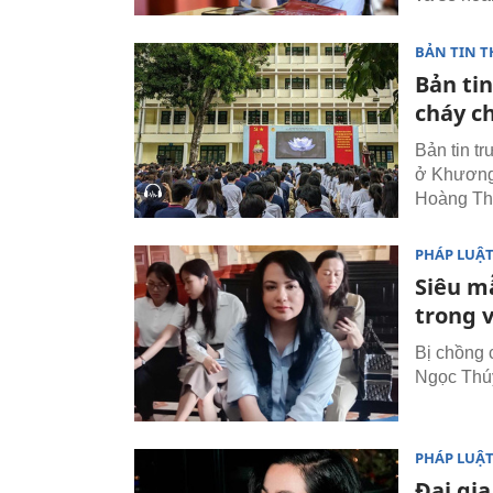
BẢN TIN T
Bản ti
cháy c
Bản tin t
ở Khương H
Hoàng Thù
PHÁP LUẬ
Siêu m
trong v
Bị chồng 
Ngọc Thúy
PHÁP LUẬ
Đại gi