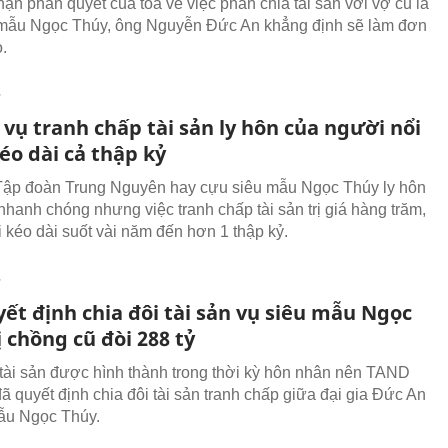
hận phán quyết của tòa về việc phân chia tài sản với vợ cũ là
 mẫu Ngọc Thúy, ông Nguyễn Đức An khẳng định sẽ làm đơn
.
T
vụ tranh chấp tài sản ly hôn của người nổi
éo dài cả thập kỷ
ập đoàn Trung Nguyên hay cựu siêu mẫu Ngọc Thúy ly hôn
nhanh chóng nhưng việc tranh chấp tài sản trị giá hàng trăm,
i kéo dài suốt vài năm đến hơn 1 thập kỷ.
T
ết định chia đôi tài sản vụ siêu mẫu Ngọc
 chồng cũ đòi 288 tỷ
tài sản được hình thành trong thời kỳ hôn nhân nên TAND
 quyết định chia đôi tài sản tranh chấp giữa đại gia Đức An
ẫu Ngọc Thúy.