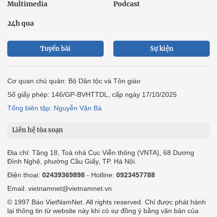
Multimedia
Podcast
24h qua
Tuyến bài
Sự kiện
Cơ quan chủ quản: Bộ Dân tộc và Tôn giáo
Số giấy phép: 146/GP-BVHTTDL, cấp ngày 17/10/2025
Tổng biên tập: Nguyễn Văn Bá
Liên hệ tòa soạn
Địa chỉ: Tầng 18, Toà nhà Cục Viễn thông (VNTA), 68 Dương
Đình Nghệ, phường Cầu Giấy, TP. Hà Nội.
Điện thoại:
02439369898
- Hotline:
0923457788
Email: vietnamnet@vietnamnet.vn
© 1997 Báo VietNamNet. All rights reserved. Chỉ được phát hành
lại thông tin từ website này khi có sự đồng ý bằng văn bản của