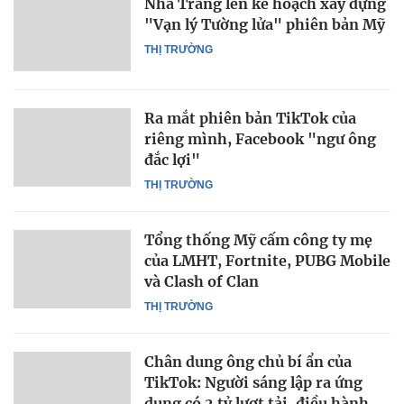
Nhà Trắng lên kế hoạch xây dựng
"Vạn lý Tường lửa" phiên bản Mỹ
THỊ TRƯỜNG
Ra mắt phiên bản TikTok của
riêng mình, Facebook "ngư ông
đắc lợi"
THỊ TRƯỜNG
Tổng thống Mỹ cấm công ty mẹ
của LMHT, Fortnite, PUBG Mobile
và Clash of Clan
THỊ TRƯỜNG
Chân dung ông chủ bí ẩn của
TikTok: Người sáng lập ra ứng
dụng có 2 tỷ lượt tải, điều hành