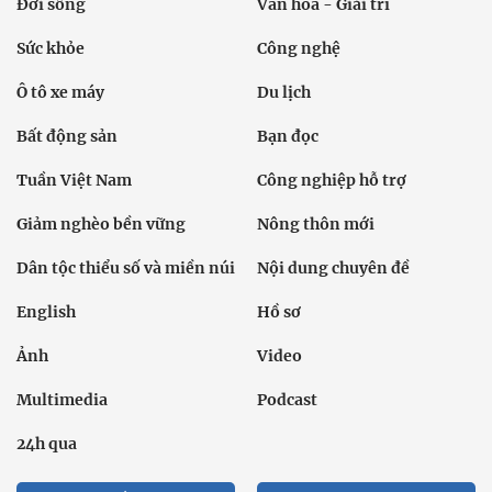
Đời sống
Văn hóa - Giải trí
Sức khỏe
Công nghệ
Ô tô xe máy
Du lịch
Bất động sản
Bạn đọc
Tuần Việt Nam
Công nghiệp hỗ trợ
Giảm nghèo bền vững
Nông thôn mới
Dân tộc thiểu số và miền núi
Nội dung chuyên đề
English
Hồ sơ
Ảnh
Video
Multimedia
Podcast
24h qua