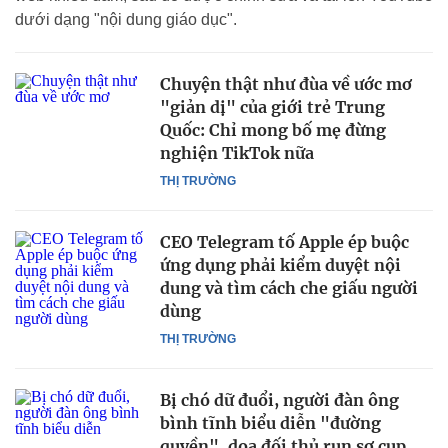
dưới dạng "nội dung giáo dục".
Chuyện thật như đùa về ước mơ
"giản dị" của giới trẻ Trung
Quốc: Chỉ mong bố mẹ đừng
nghiện TikTok nữa
THỊ TRƯỜNG
CEO Telegram tố Apple ép buộc
ứng dụng phải kiểm duyệt nội
dung và tìm cách che giấu người
dùng
THỊ TRƯỜNG
Bị chó dữ đuổi, người đàn ông
bình tĩnh biểu diễn "đường
quyền", dọa đối thủ run sợ cụp