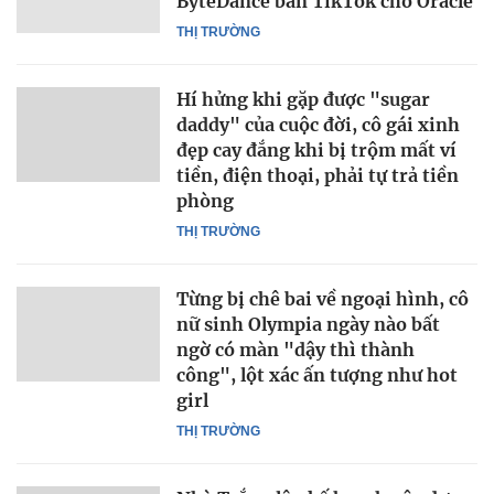
ByteDance bán TikTok cho Oracle
THỊ TRƯỜNG
Hí hửng khi gặp được "sugar
daddy" của cuộc đời, cô gái xinh
đẹp cay đắng khi bị trộm mất ví
tiền, điện thoại, phải tự trả tiền
phòng
THỊ TRƯỜNG
Từng bị chê bai về ngoại hình, cô
nữ sinh Olympia ngày nào bất
ngờ có màn "dậy thì thành
công", lột xác ấn tượng như hot
girl
THỊ TRƯỜNG