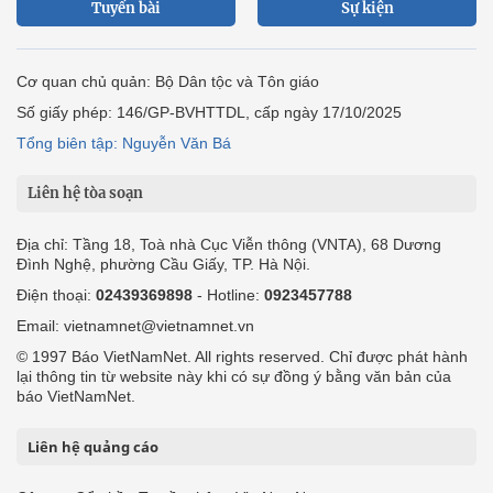
Tuyến bài
Sự kiện
Cơ quan chủ quản: Bộ Dân tộc và Tôn giáo
Số giấy phép: 146/GP-BVHTTDL, cấp ngày 17/10/2025
Tổng biên tập: Nguyễn Văn Bá
Liên hệ tòa soạn
Địa chỉ: Tầng 18, Toà nhà Cục Viễn thông (VNTA), 68 Dương
Đình Nghệ, phường Cầu Giấy, TP. Hà Nội.
Điện thoại:
02439369898
- Hotline:
0923457788
Email: vietnamnet@vietnamnet.vn
© 1997 Báo VietNamNet. All rights reserved. Chỉ được phát hành
lại thông tin từ website này khi có sự đồng ý bằng văn bản của
báo VietNamNet.
Liên hệ quảng cáo