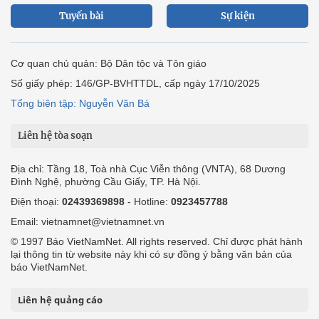
Tuyến bài
Sự kiện
Cơ quan chủ quản: Bộ Dân tộc và Tôn giáo
Số giấy phép: 146/GP-BVHTTDL, cấp ngày 17/10/2025
Tổng biên tập: Nguyễn Văn Bá
Liên hệ tòa soạn
Địa chỉ: Tầng 18, Toà nhà Cục Viễn thông (VNTA), 68 Dương
Đình Nghệ, phường Cầu Giấy, TP. Hà Nội.
Điện thoại:
02439369898
- Hotline:
0923457788
Email: vietnamnet@vietnamnet.vn
© 1997 Báo VietNamNet. All rights reserved. Chỉ được phát hành
lại thông tin từ website này khi có sự đồng ý bằng văn bản của
báo VietNamNet.
Liên hệ quảng cáo