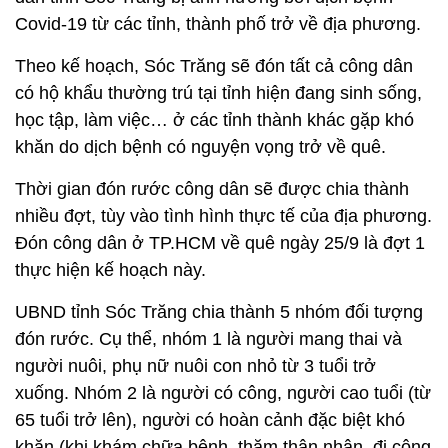
Covid-19 từ các tỉnh, thành phố trở về địa phương.
Theo kế hoạch, Sóc Trăng sẽ đón tất cả công dân
có hộ khẩu thường trú tại tỉnh hiện đang sinh sống,
học tập, làm việc… ở các tỉnh thành khác gặp khó
khăn do dịch bệnh có nguyện vọng trở về quê.
Thời gian đón rước công dân sẽ được chia thành
nhiều đợt, tùy vào tình hình thực tế của địa phương.
Đón công dân ở TP.HCM về quê ngày 25/9 là đợt 1
thực hiện kế hoạch này.
UBND tỉnh Sóc Trăng chia thành 5 nhóm đối tượng
đón rước. Cụ thể, nhóm 1 là người mang thai và
người nuôi, phụ nữ nuôi con nhỏ từ 3 tuổi trở
xuống. Nhóm 2 là người có công, người cao tuổi (từ
65 tuổi trở lên), người có hoàn cảnh đặc biệt khó
khăn (khi khám chữa bệnh, thăm thân nhân, đi công