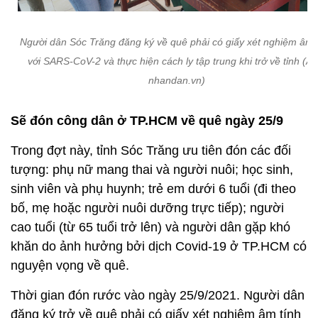
Người dân Sóc Trăng đăng ký về quê phải có giấy xét nghiệm âm 
với SARS-CoV-2 và thực hiện cách ly tập trung khi trở về tỉnh (Ản
nhandan.vn)
Sẽ đón công dân ở TP.HCM về quê ngày 25/9
Trong đợt này, tỉnh Sóc Trăng ưu tiên đón các đối
tượng: phụ nữ mang thai và người nuôi; học sinh,
sinh viên và phụ huynh; trẻ em dưới 6 tuổi (đi theo
bố, mẹ hoặc người nuôi dưỡng trực tiếp); người
cao tuổi (từ 65 tuổi trở lên) và người dân gặp khó
khăn do ảnh hưởng bởi dịch Covid-19 ở TP.HCM có
nguyện vọng về quê.
Thời gian đón rước vào ngày 25/9/2021. Người dân
đăng ký trở về quê phải có giấy xét nghiệm âm tính