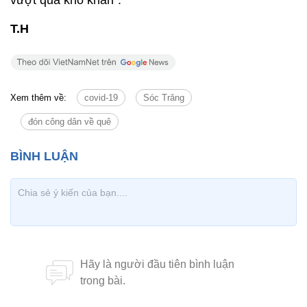
vượt qua khó khăn”.
T.H
Xem thêm về:
covid-19
Sóc Trăng
đón công dân về quê