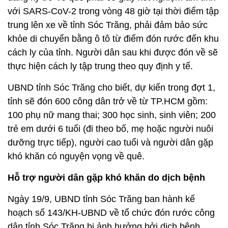
với SARS-CoV-2 trong vòng 48 giờ tại thời điểm tập
trung lên xe về tỉnh Sóc Trăng, phải đảm bảo sức
khỏe di chuyển bằng ô tô từ điểm đón rước đến khu
cách ly của tỉnh. Người dân sau khi được đón về sẽ
thực hiện cách ly tập trung theo quy định y tế.
UBND tỉnh Sóc Trăng cho biết, dự kiến trong đợt 1,
tỉnh sẽ đón 600 công dân trở về từ TP.HCM gồm:
100 phụ nữ mang thai; 300 học sinh, sinh viên; 200
trẻ em dưới 6 tuổi (đi theo bố, mẹ hoặc người nuôi
dưỡng trực tiếp), người cao tuổi và người dân gặp
khó khăn có nguyện vọng về quê.
Hỗ trợ người dân gặp khó khăn do dịch bệnh
Ngày 19/9, UBND tỉnh Sóc Trăng ban hành kế
hoạch số 143/KH-UBND về tổ chức đón rước công
dân tỉnh Sóc Trăng bị ảnh hưởng bởi dịch bệnh