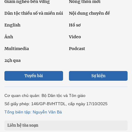
Giảm nghèo bền vững
Nông thôn mới
Dân tộc thiểu số và miền núi
Nội dung chuyên đề
English
Hồ sơ
Ảnh
Video
Multimedia
Podcast
24h qua
Tuyến bài
Sự kiện
Cơ quan chủ quản: Bộ Dân tộc và Tôn giáo
Số giấy phép: 146/GP-BVHTTDL, cấp ngày 17/10/2025
Tổng biên tập: Nguyễn Văn Bá
Liên hệ tòa soạn