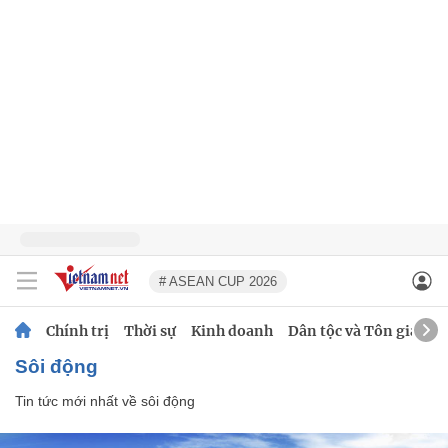
# ASEAN CUP 2026
Chính trị
Thời sự
Kinh doanh
Dân tộc và Tôn giáo
sôi động
Tin tức mới nhất về
sôi động