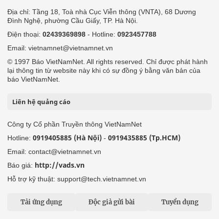
Địa chỉ: Tầng 18, Toà nhà Cục Viễn thông (VNTA), 68 Dương
Đình Nghệ, phường Cầu Giấy, TP. Hà Nội.
Điện thoại:
02439369898
- Hotline:
0923457788
Email: vietnamnet@vietnamnet.vn
© 1997 Báo VietNamNet. All rights reserved. Chỉ được phát hành
lại thông tin từ website này khi có sự đồng ý bằng văn bản của
báo VietNamNet.
Liên hệ quảng cáo
Công ty Cổ phần Truyền thông VietNamNet
0919405885 (Hà Nội)
0919435885 (Tp.HCM)
Hotline:
-
Email: contact@vietnamnet.vn
http://vads.vn
Báo giá:
Hỗ trợ kỹ thuật: support@tech.vietnamnet.vn
Tải ứng dụng
Độc giả gửi bài
Tuyển dụng