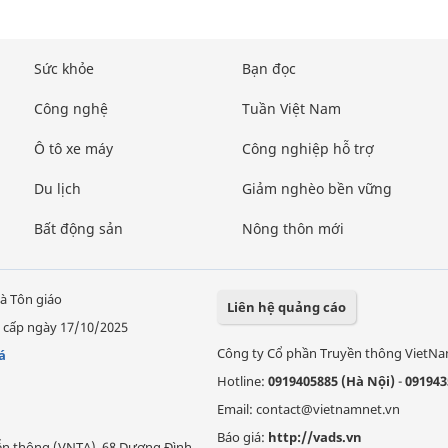
Sức khỏe
Bạn đọc
Công nghệ
Tuần Việt Nam
Ô tô xe máy
Công nghiệp hỗ trợ
Du lịch
Giảm nghèo bền vững
Bất động sản
Nông thôn mới
à Tôn giáo
Liên hệ quảng cáo
 cấp ngày 17/10/2025
Công ty Cổ phần Truyền thông VietN
á
Hotline:
0919405885 (Hà Nội)
-
091943
Email: contact@vietnamnet.vn
Báo giá:
http://vads.vn
Viễn thông (VNTA), 68 Dương Đình