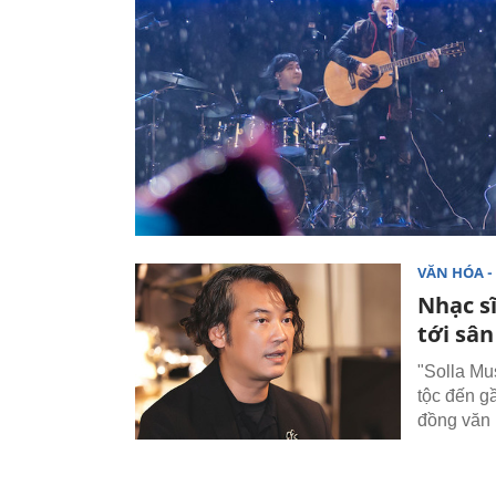
VĂN HÓA - 
Nhạc s
tới sâ
"Solla Mu
tộc đến g
đồng văn 