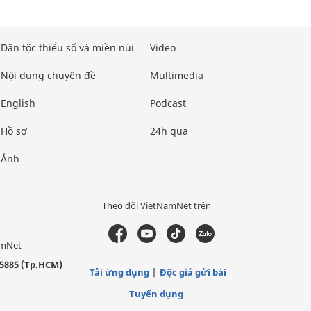
Dân tộc thiểu số và miền núi
Video
Nội dung chuyên đề
Multimedia
English
Podcast
Hồ sơ
24h qua
Ảnh
Theo dõi VietNamNet trên
amNet
5885 (Tp.HCM)
Tải ứng dụng
Độc giả gửi bài
Tuyển dụng