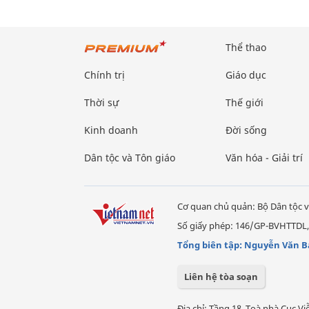
Thể thao
Chính trị
Giáo dục
Thời sự
Thế giới
Kinh doanh
Đời sống
Dân tộc và Tôn giáo
Văn hóa - Giải trí
Cơ quan chủ quản: Bộ Dân tộc v
Số giấy phép: 146/GP-BVHTTDL,
Tổng biên tập: Nguyễn Văn B
Liên hệ tòa soạn
Địa chỉ: Tầng 18, Toà nhà Cục 