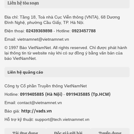
Liên hệ tòa soạn
Địa chỉ: Tầng 18, Toà nhà Cục Viễn thông (VNTA), 68 Dương
Đình Nghệ, phường Cầu Giấy, TP. Hà Nội.
Điện thoại:
02439369898
- Hotline:
0923457788
Email: vietnamnet@vietnamnet.vn
© 1997 Báo VietNamNet. All rights reserved. Chỉ được phát hành
lại thông tin từ website này khi có sự đồng ý bằng văn bản của
báo VietNamNet.
Liên hệ quảng cáo
Công ty Cổ phần Truyền thông VietNamNet
0919405885 (Hà Nội)
0919435885 (Tp.HCM)
Hotline:
-
Email: contact@vietnamnet.vn
http://vads.vn
Báo giá:
Hỗ trợ kỹ thuật: support@tech.vietnamnet.vn
Tải ứng dụng
Độc giả gửi bài
Tuyển dụng