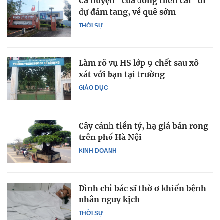
Cả huyện "cửa đóng then cài" đi
dự đám tang, về quê sớm
THỜI SỰ
Làm rõ vụ HS lớp 9 chết sau xô
xát với bạn tại trường
GIÁO DỤC
Cây cảnh tiền tỷ, hạ giá bán rong
trên phố Hà Nội
KINH DOANH
Đình chỉ bác sĩ thờ ơ khiến bệnh
nhân nguy kịch
THỜI SỰ