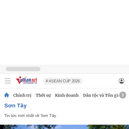
# ASEAN CUP 2026
Chính trị
Thời sự
Kinh doanh
Dân tộc và Tôn giáo
Sơn Tây
Tin tức mới nhất về
Sơn Tây