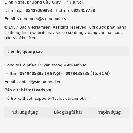
Đình Nghệ, phường Cầu Giấy, TP. Hà Nội.
Điện thoại:
02439369898
- Hotline:
0923457788
Email: vietnamnet@vietnamnet.vn
© 1997 Báo VietNamNet. All rights reserved. Chỉ được phát hành
lại thông tin từ website này khi có sự đồng ý bằng văn bản của
báo VietNamNet.
Liên hệ quảng cáo
Công ty Cổ phần Truyền thông VietNamNet
0919405885 (Hà Nội)
0919435885 (Tp.HCM)
Hotline:
-
Email: contact@vietnamnet.vn
http://vads.vn
Báo giá:
Hỗ trợ kỹ thuật: support@tech.vietnamnet.vn
Tải ứng dụng
Độc giả gửi bài
Tuyển dụng