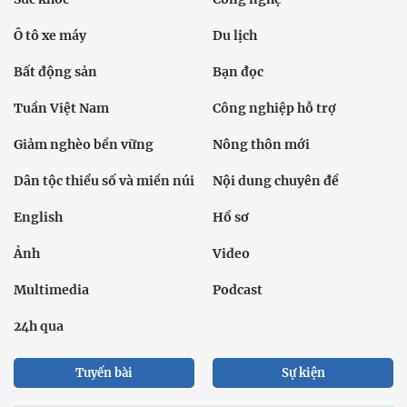
Ô tô xe máy
Du lịch
Bất động sản
Bạn đọc
Tuần Việt Nam
Công nghiệp hỗ trợ
Giảm nghèo bền vững
Nông thôn mới
Dân tộc thiểu số và miền núi
Nội dung chuyên đề
English
Hồ sơ
Ảnh
Video
Multimedia
Podcast
24h qua
Tuyến bài
Sự kiện