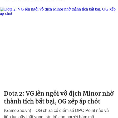
Dota 2: VG lên ngôi vô địch Minor nhờ
thành tích bất bại, OG xếp áp chót
(GameSao.vn) – OG chưa có điểm số DPC Point nào và
tiếp tục gây thất vọng tràn trề cho người hâm mộ.