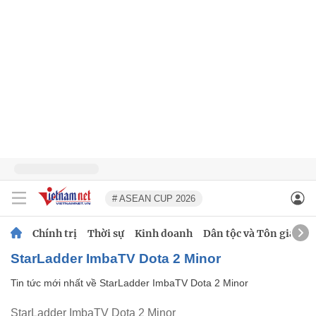
# ASEAN CUP 2026
Chính trị
Thời sự
Kinh doanh
Dân tộc và Tôn giáo
StarLadder ImbaTV Dota 2 Minor
Tin tức mới nhất về
StarLadder ImbaTV Dota 2 Minor
StarLadder ImbaTV Dota 2 Minor