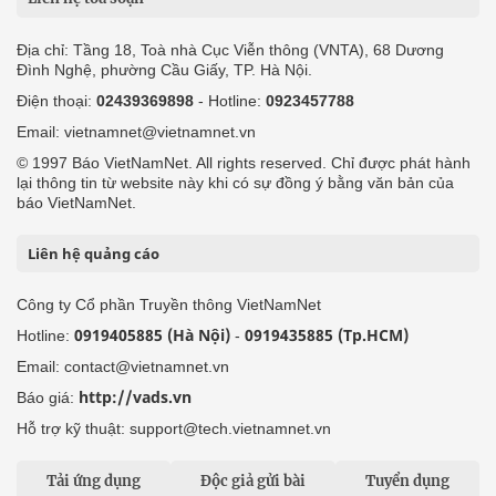
Địa chỉ: Tầng 18, Toà nhà Cục Viễn thông (VNTA), 68 Dương
Đình Nghệ, phường Cầu Giấy, TP. Hà Nội.
Điện thoại:
02439369898
- Hotline:
0923457788
Email: vietnamnet@vietnamnet.vn
© 1997 Báo VietNamNet. All rights reserved. Chỉ được phát hành
lại thông tin từ website này khi có sự đồng ý bằng văn bản của
báo VietNamNet.
Liên hệ quảng cáo
Công ty Cổ phần Truyền thông VietNamNet
0919405885 (Hà Nội)
0919435885 (Tp.HCM)
Hotline:
-
Email: contact@vietnamnet.vn
http://vads.vn
Báo giá:
Hỗ trợ kỹ thuật: support@tech.vietnamnet.vn
Tải ứng dụng
Độc giả gửi bài
Tuyển dụng