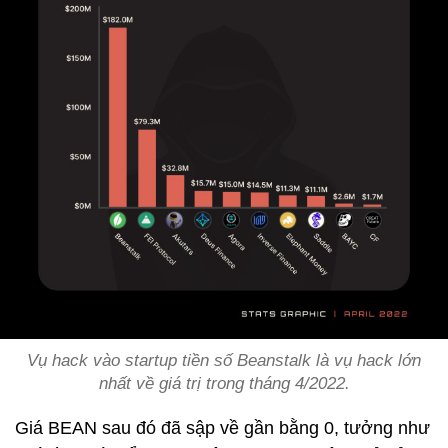
Vụ hack vào startup tiền số Beanstalk là vụ hack lớn
nhất về giá trị trong tháng 4/2022.
Giá BEAN sau đó đã sập về gần bằng 0, tưởng như