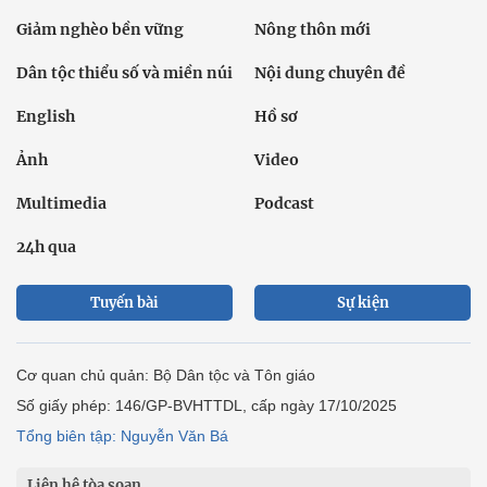
Giảm nghèo bền vững
Nông thôn mới
Dân tộc thiểu số và miền núi
Nội dung chuyên đề
English
Hồ sơ
Ảnh
Video
Multimedia
Podcast
24h qua
Tuyến bài
Sự kiện
Cơ quan chủ quản: Bộ Dân tộc và Tôn giáo
Số giấy phép: 146/GP-BVHTTDL, cấp ngày 17/10/2025
Tổng biên tập: Nguyễn Văn Bá
Liên hệ tòa soạn