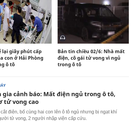
ể lại giây phút cấp
Bản tin chiều 02/6: Nhà mất
ha con ở Hải Phòng
điện, cô gái tử vong vì ngủ
ng ô tô
trong ô tô
MÁY
 gia cảnh báo: Mất điện ngủ trong ô tô,
ơ tử vong cao
cắt điện, bố cùng hai con lên ô tô ngủ nhưng bị ngạt khí
gười tử vong, 2 người nhập viện cấp cứu.