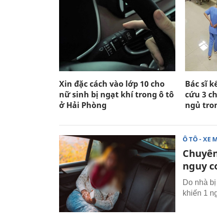
Xin đặc cách vào lớp 10 cho
Bác sĩ k
nữ sinh bị ngạt khí trong ô tô
cứu 3 c
ở Hải Phòng
ngủ tro
Ô TÔ - XE 
Chuyên
nguy c
Do nhà bị 
khiến 1 n