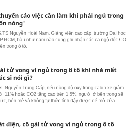
khuyến cáo việc cần làm khi phải ngủ trong
rốn nóng'
TS Nguyễn Hoài Nam, Giảng viên cao cấp, trường Đại học
P.HCM, hầu như năm nào cũng ghi nhận các ca ngộ độc CO
n trong ô tô.
ái tử vong vì ngủ trong ô tô khi nhà mất
ác sĩ nói gì?
sĩ Nguyễn Trung Cấp, nếu nồng độ oxy trong cabin xe giảm
i 11% hoặc CO2 tăng cao trên 1,5%, người ở bên trong sẽ
thức, hôn mê và không tự thức tỉnh dậy được để mở cửa.
 điện, cô gái tử vong vì ngủ trong ô tô