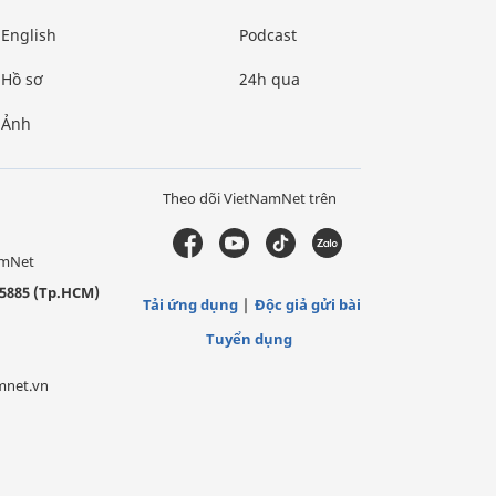
English
Podcast
Hồ sơ
24h qua
Ảnh
Theo dõi VietNamNet trên
amNet
5885 (Tp.HCM)
Tải ứng dụng
Độc giả gửi bài
Tuyển dụng
mnet.vn