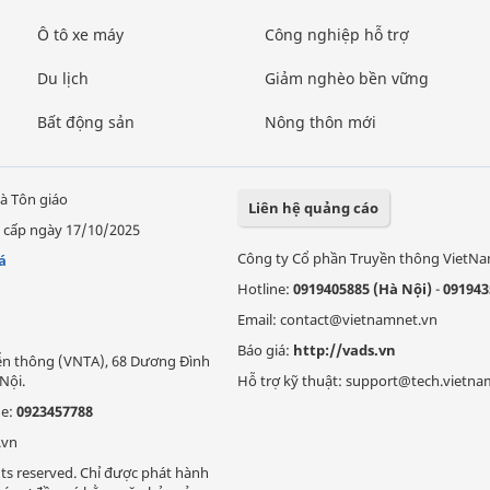
Ô tô xe máy
Công nghiệp hỗ trợ
Du lịch
Giảm nghèo bền vững
Bất động sản
Nông thôn mới
à Tôn giáo
Liên hệ quảng cáo
 cấp ngày 17/10/2025
Công ty Cổ phần Truyền thông VietN
á
Hotline:
0919405885 (Hà Nội)
-
091943
Email: contact@vietnamnet.vn
Báo giá:
http://vads.vn
Viễn thông (VNTA), 68 Dương Đình
Nội.
Hỗ trợ kỹ thuật: support@tech.vietna
ne:
0923457788
.vn
ts reserved. Chỉ được phát hành