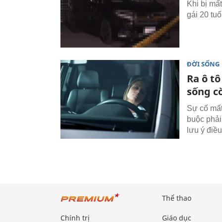
Khi bị mất
gái 20 tu
ĐỜI SỐNG
Ra ô tô
sống c
Sự cố mất
buộc phải
lưu ý điề
Thể thao
Chính trị
Giáo dục