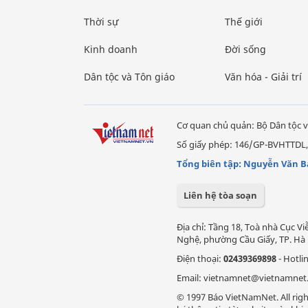
Thời sự
Thế giới
Kinh doanh
Đời sống
Dân tộc và Tôn giáo
Văn hóa - Giải trí
Cơ quan chủ quản: Bộ Dân tộc v
Số giấy phép: 146/GP-BVHTTDL,
Tổng biên tập: Nguyễn Văn B
Liên hệ tòa soạn
Địa chỉ: Tầng 18, Toà nhà Cục 
Nghệ, phường Cầu Giấy, TP. Hà 
Điện thoại:
02439369898
- Hotli
Email: vietnamnet@vietnamnet
© 1997 Báo VietNamNet. All righ