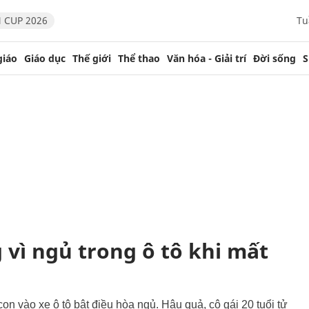
 CUP 2026
Tu
giáo
Giáo dục
Thế giới
Thể thao
Văn hóa - Giải trí
Đời sống
S
g vì ngủ trong ô tô khi mất
on vào xe ô tô bật điều hòa ngủ. Hậu quả, cô gái 20 tuổi tử