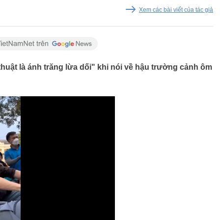
Xem các bài viết của tác giả
huật là ánh trăng lừa dối" khi nói về hậu trường cảnh ôm