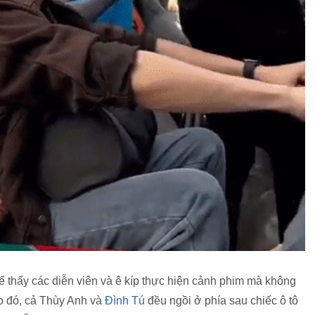
ể thấy các diễn viên và ê kíp thực hiện cảnh phim mà không
ào đó, cả Thùy Anh và
Đình Tú
đều ngồi ở phía sau chiếc ô tô