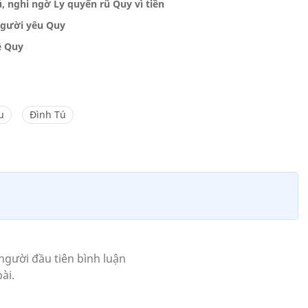
, nghi ngờ Ly quyến rũ Quy vì tiền
 người yêu Quy
ề Quy
u
Đình Tú