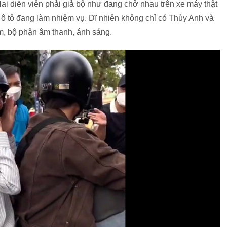
i diễn viên phải giả bộ như đang chở nhau trên xe máy thật
c ô tô đang làm nhiệm vụ. Dĩ nhiên không chỉ có Thùy Anh và
im, bộ phận âm thanh, ánh sáng.